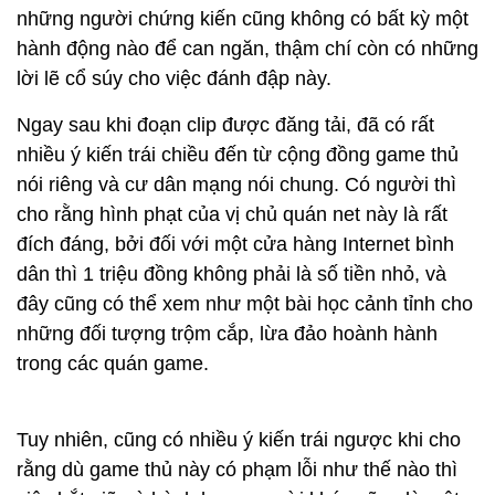
những người chứng kiến cũng không có bất kỳ một
hành động nào để can ngăn, thậm chí còn có những
lời lẽ cổ súy cho việc đánh đập này.
Ngay sau khi đoạn clip được đăng tải, đã có rất
nhiều ý kiến trái chiều đến từ cộng đồng game thủ
nói riêng và cư dân mạng nói chung. Có người thì
cho rằng hình phạt của vị chủ quán net này là rất
đích đáng, bởi đối với một cửa hàng Internet bình
dân thì 1 triệu đồng không phải là số tiền nhỏ, và
đây cũng có thể xem như một bài học cảnh tỉnh cho
những đối tượng trộm cắp, lừa đảo hoành hành
trong các quán game.
Tuy nhiên, cũng có nhiều ý kiến trái ngược khi cho
rằng dù game thủ này có phạm lỗi như thế nào thì