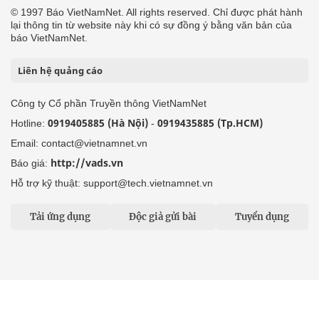
© 1997 Báo VietNamNet. All rights reserved. Chỉ được phát hành
lại thông tin từ website này khi có sự đồng ý bằng văn bản của
báo VietNamNet.
Liên hệ quảng cáo
Công ty Cổ phần Truyền thông VietNamNet
0919405885 (Hà Nội)
0919435885 (Tp.HCM)
Hotline:
-
Email: contact@vietnamnet.vn
http://vads.vn
Báo giá:
Hỗ trợ kỹ thuật: support@tech.vietnamnet.vn
Tải ứng dụng
Độc giả gửi bài
Tuyển dụng