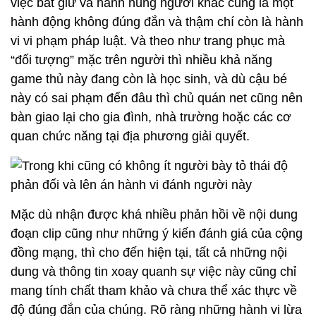
việc bắt giữ và hành hung người khác cũng là một
hành động không đúng đắn và thậm chí còn là hành
vi vi phạm pháp luật. Và theo như trang phục mà
“đối tượng” mặc trên người thì nhiều khả năng
game thủ này đang còn là học sinh, và dù cậu bé
này có sai phạm đến đâu thì chủ quán net cũng nên
bàn giao lại cho gia đình, nhà trường hoặc các cơ
quan chức năng tại địa phương giải quyết.
Mặc dù nhận được khá nhiều phản hồi về nội dung
đoạn clip cũng như những ý kiến đánh giá của cộng
đồng mạng, thì cho đến hiện tại, tất cả những nội
dung và thông tin xoay quanh sự việc này cũng chỉ
mang tính chất tham khảo và chưa thể xác thực về
độ đúng đắn của chúng. Rõ ràng những hành vi lừa