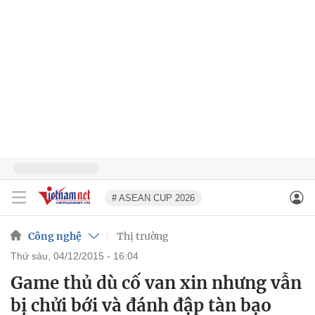
# ASEAN CUP 2026
Công nghệ
Thị trường
thứ sáu, 04/12/2015 - 16:04
Game thủ dù cố van xin nhưng vẫn
bị chửi bới và đánh đập tàn bạo