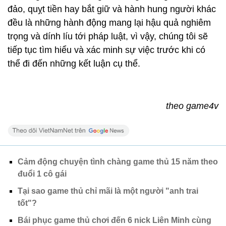
đảo, quỵt tiền hay bắt giữ và hành hung người khác
đều là những hành động mang lại hậu quả nghiêm
trọng và dính líu tới pháp luật, vì vậy, chúng tôi sẽ
tiếp tục tìm hiểu và xác minh sự việc trước khi có
thể đi đến những kết luận cụ thể.
theo game4v
Cảm động chuyện tình chàng game thủ 15 năm theo
đuổi 1 cô gái
Tại sao game thủ chỉ mãi là một người "anh trai
tốt"?
Bái phục game thủ chơi đến 6 nick Liên Minh cùng