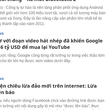
 - Công ty tự hào là nền tảng phân phối ứng dụng Android
thế giới với hơn 100 triệu lượt tải, vượt cả số lượng máy bán
aomi và Sony. Đây là lần nâng cấp sản phẩm lớn nhất kể từ
ty thành lập vào năm 2011.
NG
ờ với đoạn video hát nhép đã khiến Google
1,6 tỷ USD để mua lại YouTube
 được rằng, Google cũng từng rất lưỡng lự trong việc thâu tóm
cho tới khi họ được xem video dưới đây.
NG
ện chiêu lừa đảo mới trên internet: Lừa
ên báo
, nếu người dùng Facebook click vào đường link được bạn
ên tường với nội dung gây tò mò như “được lên báo”, thực