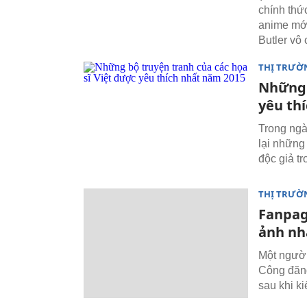
chính thứ
anime mới
Butler vô
THỊ TRƯỜ
Những 
yêu th
Trong ngà
lại những
độc giả t
THỊ TRƯỜ
Fanpag
ảnh nh
Một người
Công đăng
sau khi k