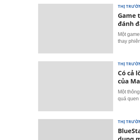
THỊ TRƯỜ
Game t
đánh đ
Một game 
thay phiê
THỊ TRƯỜ
Có cả l
của Ma
Một thông
quá quen 
THỊ TRƯỜ
BlueSt
dụng m