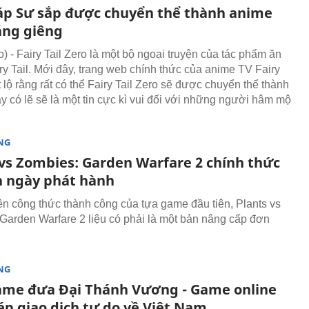
áp Sư sắp được chuyển thể thành anime
áng giêng
 - Fairy Tail Zero là một bộ ngoại truyện của tác phẩm ăn
ry Tail. Mới đây, trang web chính thức của anime TV Fairy
ết lộ rằng rất có thể Fairy Tail Zero sẽ được chuyển thể thành
y có lẽ sẽ là một tin cực kì vui đối với những người hâm mộ
NG
 vs Zombies: Garden Warfare 2 chính thức
h ngày phát hành
n công thức thành công của tựa game đầu tiên, Plants vs
Garden Warfare 2 liệu có phải là một bản nâng cấp đơn
NG
me đưa Đại Thánh Vương - Game online
ép giao dịch tự do về Việt Nam