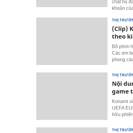
chất họ đ
khoản của
THỊ TRƯỜ
(Clip)
theo k
Bộ phim h
Các em bé
phong các
THỊ TRƯỜ
Nội du
game 
Konami vừ
UEFA EUR
hữu phiên
THỊ TRƯỜ