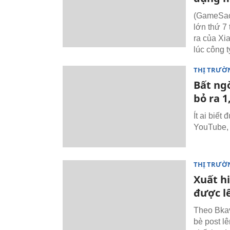
(GameSao)
lớn thứ 7 
ra của Xi
lúc công 
THỊ TRƯỜ
Bất ng
bỏ ra 
Ít ai biết
YouTube, 
THỊ TRƯỜ
Xuất hi
được l
Theo Bkav
bè post l