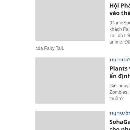
Hội Ph
vào th
(GameSao)
khách Fai
Tail đã ti
anime. Đâ
của Fairy Tail.
THỊ TRƯỜ
Plants
ấn địn
Giữ nguyê
Zombies: 
thuần?
THỊ TRƯỜ
SohaGa
cho ph