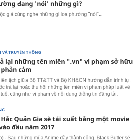
ường đang 'nói' những gì?
ộc giả cùng nghe những gì loa phường "nói"...
N VÀ TRUYỀN THÔNG
rả lại những tên miền ".vn" vi phạm sở hữu
, phản cảm
liên tịch giữa Bộ TT&TT và Bộ KH&CN hướng dẫn trình tự,
ộc trả lại hoặc thu hồi những tên miền vi phạm pháp luật về
 tuệ, cũng như vi phạm về nội dung thông tin đăng tải.
NG
Hắc Quản Gia sẽ tái xuất bằng một movie
vào đầu năm 2017
 - Sau những mùa Anime đầy thành công, Black Butler sẽ