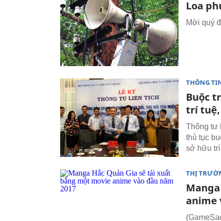
Loa ph
Mời quý đ
THÔNG TI
Buộc t
trí tuệ
Thông tư 
thủ tục bu
sở hữu trí
THỊ TRƯỜ
Manga 
anime 
(GameSao)