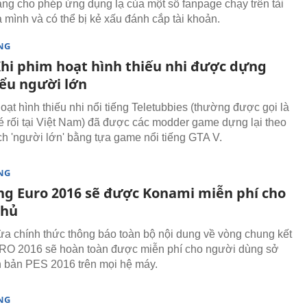
ang cho phép ứng dụng lạ của một số fanpage chạy trên tài
 mình và có thể bị kẻ xấu đánh cắp tài khoản.
NG
 Khi phim hoạt hình thiếu nhi được dựng
iểu người lớn
oạt hình thiếu nhi nổi tiếng Teletubbies (thường được gọi là
 rối tại Việt Nam) đã được các modder game dựng lại theo
h 'người lớn' bằng tựa game nổi tiếng GTA V.
NG
ng Euro 2016 sẽ được Konami miễn phí cho
thủ
a chính thức thông báo toàn bộ nội dung về vòng chung kết
O 2016 sẽ hoàn toàn được miễn phí cho người dùng sở
 bản PES 2016 trên mọi hệ máy.
NG