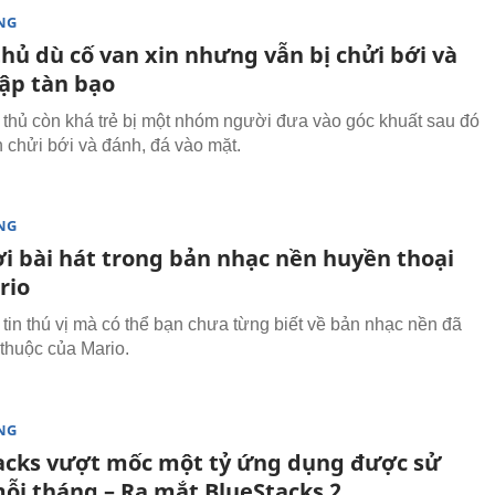
NG
hủ dù cố van xin nhưng vẫn bị chửi bới và
ập tàn bạo
thủ còn khá trẻ bị một nhóm người đưa vào góc khuất sau đó
n chửi bới và đánh, đá vào mặt.
NG
ời bài hát trong bản nhạc nền huyền thoại
rio
 tin thú vị mà có thể bạn chưa từng biết về bản nhạc nền đã
thuộc của Mario.
NG
acks vượt mốc một tỷ ứng dụng được sử
ỗi tháng – Ra mắt BlueStacks 2