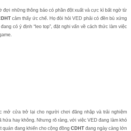
ờ đợi những thông báo có phần đột xuất và cực kì bất ngờ từ
CDHT
cảm thấy ức chế. Họ đòi hỏi VED phải có đền bù xứng
ng có ý định “leo top”, đặt nghi vấn về cách thức làm việc
 game.
 mở cửa trở lại cho người chơi đăng nhập và trải nghiệm
 hứa hay không. Nhưng rõ ràng, với việc VED đang làm khó
ất quán đang khiến cho cộng đồng
CDHT
đang ngày càng lớn