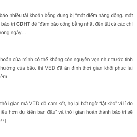
 báo nhiều tài khoản bỗng dung bị “mất điểm năng động. mất
 bảo trì
CDHT
để “đảm bảo công bằng nhất đến tất cả các chỉ
 trong ngày…
khoản của mình có thể không còn nguyên vẹn như trước tính
hưởng của bão, thì VED đã ấn định thời gian khôi phục lại
thêm…
i gian mà VED đã cam kết, họ lại bất ngờ “lật kèo” vì lí do
iều hơn dự kiến ban đầu” và thời gian hoàn thành bảo trì sẽ
/7).