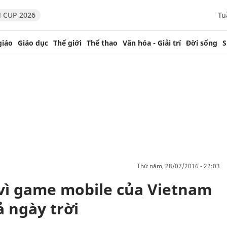
 CUP 2026
Tu
giáo
Giáo dục
Thế giới
Thể thao
Văn hóa - Giải trí
Đời sống
S
thứ năm, 28/07/2016 - 22:03
vì game mobile của Vietnam
ả ngày trời