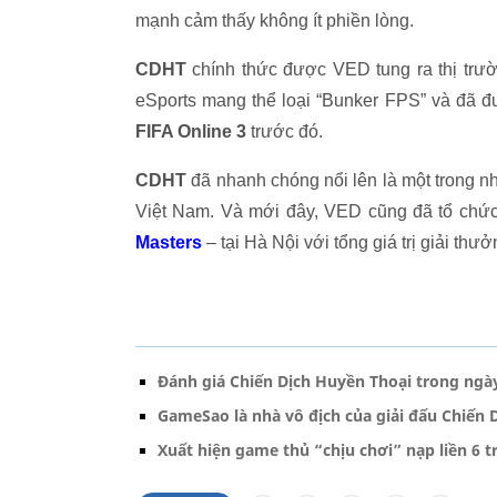
mạnh cảm thấy không ít phiền lòng.
CDHT
chính thức được VED tung ra thị trư
eSports mang thể loại “Bunker FPS” và đã 
FIFA Online 3
trước đó.
CDHT
đã nhanh chóng nổi lên là một trong n
Việt Nam. Và mới đây, VED cũng đã tổ chức
Masters
– tại Hà Nội với tổng giá trị giải thưởn
Đánh giá Chiến Dịch Huyền Thoại trong ngà
GameSao là nhà vô địch của giải đấu Chiến 
Xuất hiện game thủ “chịu chơi” nạp liền 6 