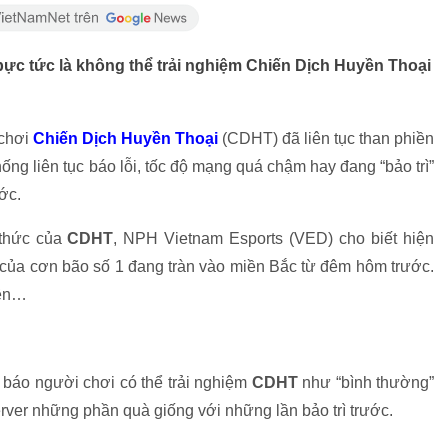
bực tức là không thể trải nghiệm Chiến Dịch Huyền Thoại
 chơi
Chiến Dịch Huyền Thoại
(CDHT) đã liên tục than phiền
ng liên tục báo lỗi, tốc độ mạng quá chậm hay đang “bảo trì”
ớc.
 thức của
CDHT
, NPH Vietnam Esports (VED) cho biết hiện
ủa cơn bão số 1 đang tràn vào miền Bắc từ đêm hôm trước.
iên…
 báo người chơi có thể trải nghiệm
CDHT
như “bình thường”
erver những phần quà giống với những lần bảo trì trước.