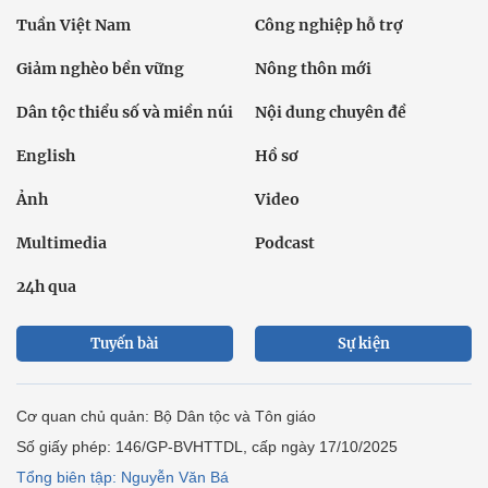
Tuần Việt Nam
Công nghiệp hỗ trợ
Giảm nghèo bền vững
Nông thôn mới
Dân tộc thiểu số và miền núi
Nội dung chuyên đề
English
Hồ sơ
Ảnh
Video
Multimedia
Podcast
24h qua
Tuyến bài
Sự kiện
Cơ quan chủ quản: Bộ Dân tộc và Tôn giáo
Số giấy phép: 146/GP-BVHTTDL, cấp ngày 17/10/2025
Tổng biên tập: Nguyễn Văn Bá