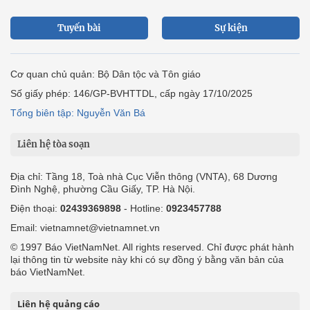
Tuyến bài
Sự kiện
Cơ quan chủ quản: Bộ Dân tộc và Tôn giáo
Số giấy phép: 146/GP-BVHTTDL, cấp ngày 17/10/2025
Tổng biên tập: Nguyễn Văn Bá
Liên hệ tòa soạn
Địa chỉ: Tầng 18, Toà nhà Cục Viễn thông (VNTA), 68 Dương
Đình Nghệ, phường Cầu Giấy, TP. Hà Nội.
Điện thoại:
02439369898
- Hotline:
0923457788
Email: vietnamnet@vietnamnet.vn
© 1997 Báo VietNamNet. All rights reserved. Chỉ được phát hành
lại thông tin từ website này khi có sự đồng ý bằng văn bản của
báo VietNamNet.
Liên hệ quảng cáo