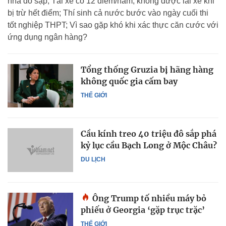
nhà đổ sập; Tài xế có 12 điểm/năm, không được lái xe khi
bị trừ hết điểm; Thí sinh cả nước bước vào ngày cuối thi
tốt nghiệp THPT; Vì sao gặp khó khi xác thực căn cước với
ứng dụng ngân hàng?
Tổng thống Gruzia bị hãng hàng
không quốc gia cấm bay
THẾ GIỚI
Cầu kính treo 40 triệu đô sắp phá
kỷ lục cầu Bạch Long ở Mộc Châu?
DU LỊCH
Ông Trump tố nhiều máy bỏ
phiếu ở Georgia ‘gặp trục trặc’
THẾ GIỚI