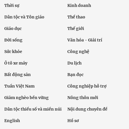
Thời sự
Kinh doanh
Dân tộc và Tôn giáo
Thể thao
Giáo dục
Thế giới
Đời sống
Văn hóa - Giải trí
Sức khỏe
Công nghệ
Ô tô xe máy
Du lịch
Bất động sản
Bạn đọc
Tuần Việt Nam
Công nghiệp hỗ trợ
Giảm nghèo bền vững
Nông thôn mới
Dân tộc thiểu số và miền núi
Nội dung chuyên đề
English
Hồ sơ