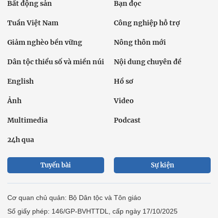
Bất động sản
Bạn đọc
Tuần Việt Nam
Công nghiệp hỗ trợ
Giảm nghèo bền vững
Nông thôn mới
Dân tộc thiểu số và miền núi
Nội dung chuyên đề
English
Hồ sơ
Ảnh
Video
Multimedia
Podcast
24h qua
Tuyến bài
Sự kiện
Cơ quan chủ quản: Bộ Dân tộc và Tôn giáo
Số giấy phép: 146/GP-BVHTTDL, cấp ngày 17/10/2025