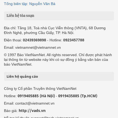
Tổng biên tập: Nguyễn Văn Bá
Liên hệ tòa soạn
Địa chỉ: Tầng 18, Toà nhà Cục Viễn thông (VNTA), 68 Dương
Đình Nghệ, phường Cầu Giấy, TP. Hà Nội.
Điện thoại:
02439369898
- Hotline:
0923457788
Email: vietnamnet@vietnamnet.vn
© 1997 Báo VietNamNet. All rights reserved. Chỉ được phát hành
lại thông tin từ website này khi có sự đồng ý bằng văn bản của
báo VietNamNet.
Liên hệ quảng cáo
Công ty Cổ phần Truyền thông VietNamNet
0919405885 (Hà Nội)
0919435885 (Tp.HCM)
Hotline:
-
Email: contact@vietnamnet.vn
http://vads.vn
Báo giá:
Hỗ trợ kỹ thuật: support@tech.vietnamnet.vn