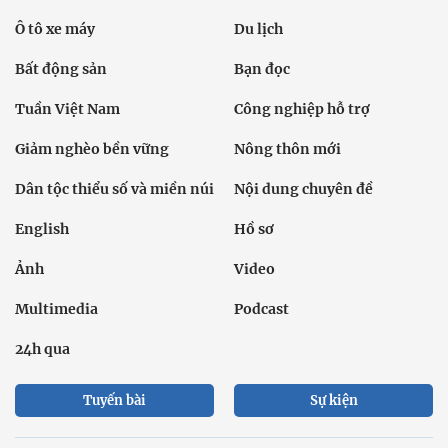
Ô tô xe máy
Du lịch
Bất động sản
Bạn đọc
Tuần Việt Nam
Công nghiệp hỗ trợ
Giảm nghèo bền vững
Nông thôn mới
Dân tộc thiểu số và miền núi
Nội dung chuyên đề
English
Hồ sơ
Ảnh
Video
Multimedia
Podcast
24h qua
Tuyến bài
Sự kiện