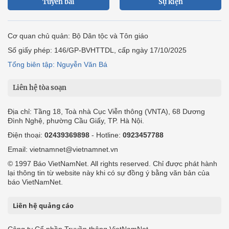
Tuyến bài
Sự kiện
Cơ quan chủ quản: Bộ Dân tộc và Tôn giáo
Số giấy phép: 146/GP-BVHTTDL, cấp ngày 17/10/2025
Tổng biên tập: Nguyễn Văn Bá
Liên hệ tòa soạn
Địa chỉ: Tầng 18, Toà nhà Cục Viễn thông (VNTA), 68 Dương
Đình Nghệ, phường Cầu Giấy, TP. Hà Nội.
Điện thoại:
02439369898
- Hotline:
0923457788
Email: vietnamnet@vietnamnet.vn
© 1997 Báo VietNamNet. All rights reserved. Chỉ được phát hành
lại thông tin từ website này khi có sự đồng ý bằng văn bản của
báo VietNamNet.
Liên hệ quảng cáo
Công ty Cổ phần Truyền thông VietNamNet