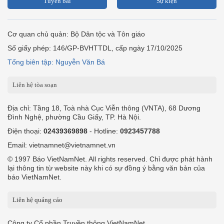
Tuyến bài
Sự kiện
Cơ quan chủ quản: Bộ Dân tộc và Tôn giáo
Số giấy phép: 146/GP-BVHTTDL, cấp ngày 17/10/2025
Tổng biên tập: Nguyễn Văn Bá
Liên hệ tòa soạn
Địa chỉ: Tầng 18, Toà nhà Cục Viễn thông (VNTA), 68 Dương
Đình Nghệ, phường Cầu Giấy, TP. Hà Nội.
Điện thoại:
02439369898
- Hotline:
0923457788
Email: vietnamnet@vietnamnet.vn
© 1997 Báo VietNamNet. All rights reserved. Chỉ được phát hành
lại thông tin từ website này khi có sự đồng ý bằng văn bản của
báo VietNamNet.
Liên hệ quảng cáo
Công ty Cổ phần Truyền thông VietNamNet