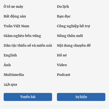
Ô tô xe máy
Du lịch
Bất động sản
Bạn đọc
Tuần Việt Nam
Công nghiệp hỗ trợ
Giảm nghèo bền vững
Nông thôn mới
Dân tộc thiểu số và miền núi
Nội dung chuyên đề
English
Hồ sơ
Ảnh
Video
Multimedia
Podcast
24h qua
Tuyến bài
Sự kiện