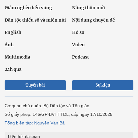
Giảm nghèo bền vững
Nông thôn mới
Dân tộc thiểu số và miền núi
Nội dung chuyên đề
English
Hồ sơ
Ảnh
Video
Multimedia
Podcast
24h qua
Tuyến bài
Sự kiện
Cơ quan chủ quản: Bộ Dân tộc và Tôn giáo
Số giấy phép: 146/GP-BVHTTDL, cấp ngày 17/10/2025
Tổng biên tập: Nguyễn Văn Bá
Liên hệ tòa soạn