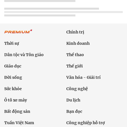
Chính trị
Thời sự
Kinh doanh
Dân tộc và Tôn giáo
Thể thao
Giáo dục
Thế giới
Đời sống
Văn hóa - Giải trí
Sức khỏe
Công nghệ
Ô tô xe máy
Du lịch
Bất động sản
Bạn đọc
Tuần Việt Nam
Công nghiệp hỗ trợ