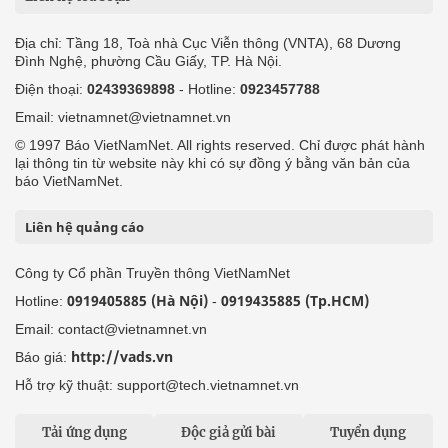
Địa chỉ: Tầng 18, Toà nhà Cục Viễn thông (VNTA), 68 Dương
Đình Nghệ, phường Cầu Giấy, TP. Hà Nội.
Điện thoại:
02439369898
- Hotline:
0923457788
Email: vietnamnet@vietnamnet.vn
© 1997 Báo VietNamNet. All rights reserved. Chỉ được phát hành
lại thông tin từ website này khi có sự đồng ý bằng văn bản của
báo VietNamNet.
Liên hệ quảng cáo
Công ty Cổ phần Truyền thông VietNamNet
0919405885 (Hà Nội)
0919435885 (Tp.HCM)
Hotline:
-
Email: contact@vietnamnet.vn
http://vads.vn
Báo giá:
Hỗ trợ kỹ thuật: support@tech.vietnamnet.vn
Tải ứng dụng
Độc giả gửi bài
Tuyển dụng