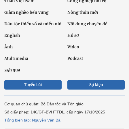
Tuần Việt Nam
Công nghiệp hỗ trợ
Giảm nghèo bền vững
Nông thôn mới
Dân tộc thiểu số và miền núi
Nội dung chuyên đề
English
Hồ sơ
Ảnh
Video
Multimedia
Podcast
24h qua
Tuyến bài
Sự kiện
Cơ quan chủ quản: Bộ Dân tộc và Tôn giáo
Số giấy phép: 146/GP-BVHTTDL, cấp ngày 17/10/2025
Tổng biên tập: Nguyễn Văn Bá