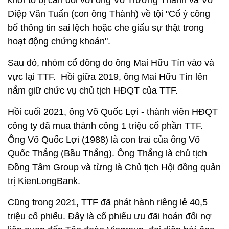
khởi tố bị can đối với ông Võ Trường Thành và Võ
Diệp Văn Tuấn (con ông Thành) về tội "Cố ý công
bố thông tin sai lệch hoặc che giấu sự thật trong
hoạt động chứng khoán".
Sau đó, nhóm cổ đông do ông Mai Hữu Tín vào và
vực lại TTF. Hồi giữa 2019, ông Mai Hữu Tín lên
nắm giữ chức vụ chủ tịch HĐQT của TTF.
Hồi cuối 2021, ông Võ Quốc Lợi - thành viên HĐQT
công ty đã mua thành công 1 triệu cổ phần TTF.
Ông Võ Quốc Lợi (1988) là con trai của ông Võ
Quốc Thắng (Bầu Thắng). Ông Thắng là chủ tịch
Đồng Tâm Group và từng là Chủ tịch Hội đồng quản
trị KienLongBank.
Cũng trong 2021, TTF đã phát hành riêng lẻ 40,5
triệu cổ phiếu. Đây là cổ phiếu ưu đãi hoán đổi nợ