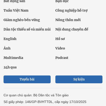
Bất động sản
Bạn đọc
Tuần Việt Nam
Công nghiệp hỗ trợ
Giảm nghèo bền vững
Nông thôn mới
Dân tộc thiểu số và miền núi
Nội dung chuyên đề
English
Hồ sơ
Ảnh
Video
Multimedia
Podcast
24h qua
Tuyến bài
Sự kiện
Cơ quan chủ quản: Bộ Dân tộc và Tôn giáo
Số giấy phép: 146/GP-BVHTTDL, cấp ngày 17/10/2025