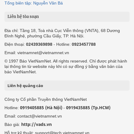
Tổng biên tập: Nguyễn Văn Bá
Liên hệ tòa soạn
Địa chỉ: Tầng 18, Toà nhà Cục Viễn thông (VNTA), 68 Dương
Đình Nghệ, phường Cầu Giấy, TP. Hà Nội.
Điện thoại:
02439369898
- Hotline:
0923457788
Email: vietnamnet@vietnamnet.vn
© 1997 Báo VietNamNet. All rights reserved. Chỉ được phát hành
lại thông tin từ website này khi có sự đồng ý bằng văn bản của
báo VietNamNet.
Liên hệ quảng cáo
Công ty Cổ phần Truyền thông VietNamNet
0919405885 (Hà Nội)
0919435885 (Tp.HCM)
Hotline:
-
Email: contact@vietnamnet.vn
http://vads.vn
Báo giá:
Hỗ trợ kỹ thuật: support@tech.vietnamnet.vn