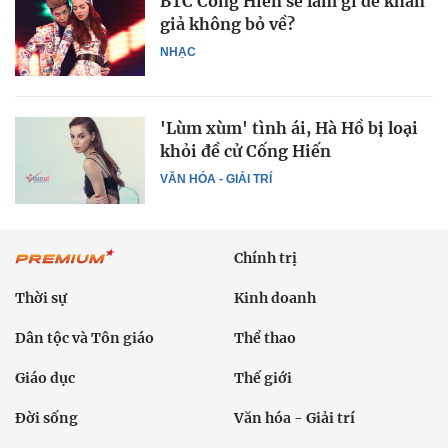
BTC Cống Hiến sẽ làm gì để khán
giả không bỏ về?
NHẠC
'Lùm xùm' tình ái, Hà Hồ bị loại
khỏi đề cử Cống Hiến
VĂN HÓA - GIẢI TRÍ
Chính trị
Thời sự
Kinh doanh
Dân tộc và Tôn giáo
Thể thao
Giáo dục
Thế giới
Đời sống
Văn hóa - Giải trí