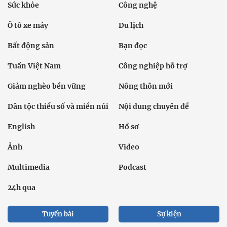
Sức khỏe
Công nghệ
Ô tô xe máy
Du lịch
Bất động sản
Bạn đọc
Tuần Việt Nam
Công nghiệp hỗ trợ
Giảm nghèo bền vững
Nông thôn mới
Dân tộc thiểu số và miền núi
Nội dung chuyên đề
English
Hồ sơ
Ảnh
Video
Multimedia
Podcast
24h qua
Tuyến bài
Sự kiện