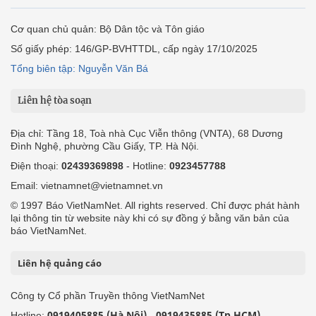
Cơ quan chủ quản: Bộ Dân tộc và Tôn giáo
Số giấy phép: 146/GP-BVHTTDL, cấp ngày 17/10/2025
Tổng biên tập: Nguyễn Văn Bá
Liên hệ tòa soạn
Địa chỉ: Tầng 18, Toà nhà Cục Viễn thông (VNTA), 68 Dương
Đình Nghệ, phường Cầu Giấy, TP. Hà Nội.
Điện thoại:
02439369898
- Hotline:
0923457788
Email: vietnamnet@vietnamnet.vn
© 1997 Báo VietNamNet. All rights reserved. Chỉ được phát hành
lại thông tin từ website này khi có sự đồng ý bằng văn bản của
báo VietNamNet.
Liên hệ quảng cáo
Công ty Cổ phần Truyền thông VietNamNet
0919405885 (Hà Nội)
0919435885 (Tp.HCM)
Hotline:
-