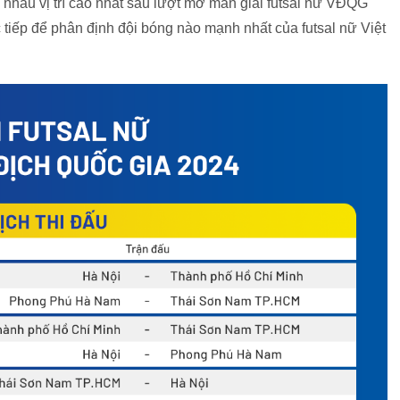
nhau vị trí cao nhất sau lượt mở màn giải futsal nữ VĐQG
c tiếp để phân định đội bóng nào mạnh nhất của futsal nữ Việt