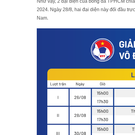
Như vậy, 2 đại diện của bóng đá TPHCM chia 
2024. Ngày 28/8, hai đại diện này đối đầu trự
Nam.