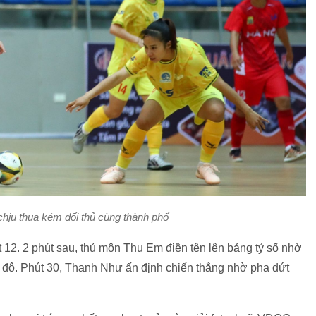
u thua kém đối thủ cùng thành phố
t 12. 2 phút sau, thủ môn Thu Em điền tên lên bảng tỷ số nhờ
ủ đô. Phút 30, Thanh Như ấn định chiến thắng nhờ pha dứt