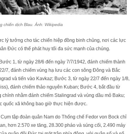
ng chiến dịch Blau. Ảnh: Wikipedia
ực lý tưởng cho tác chiến hiệp đồng binh chủng, nơi các lực
uân Đức có thể phát huy tối đa sức mạnh của chúng.
Bước 1, từ ngày 28/6 đến ngày 7/7/1942, đánh chiếm thành
 22/7, đánh chiếm vùng hạ lưu các con sông Đông và Bắc
ngrad và tiến vào Kavkaz; Bước 3, từ ngày 22/7 đến ngày 1/8,
eiss), đánh chiếm thảo nguyên Kuban; Bước 4, bắt đầu từ
ng chính nhằm đánh chiếm Stalingrad và vùng dầu mỏ Baku;
ức quốc xã không bao giờ thực hiện được.
là Cụm tập đoàn quân Nam do Thống chế Fedor von Bock chỉ
quan, hơn 2.570 xe tăng, 28.300 pháo và súng cối, 2.490 máy
i của quân đội Đức tại mặt trận phía đông, với quân số và số