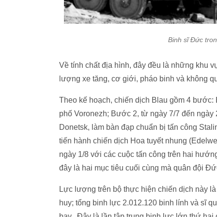
Binh sĩ Đức tro
Về tính chất địa hình, đây đều là những khu v
lượng xe tăng, cơ giới, pháo binh và không q
Theo kế hoạch, chiến dịch Blau gồm 4 bước: 
phố Voronezh; Bước 2, từ ngày 7/7 đến ngày
Donetsk, làm bàn đạp chuẩn bị tấn công Stali
tiến hành chiến dịch Hoa tuyết nhung (Edelw
ngày 1/8 với các cuộc tấn công trên hai hướ
đây là hai mục tiêu cuối cùng mà quân đội Đ
Lực lượng trên bộ thực hiện chiến dịch này 
huy; tổng binh lực 2.012.120 binh lính và sĩ 
bay.. Đây là lần tập trung binh lực lớn thứ ha