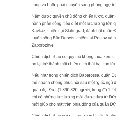
cùng và buộc phải chuyển sang phòng ngự trê
Nắm được quyền chủ động chiến lược, quân độ
hành phản công, tiêu diệt một lực lượng lớn 
Kavkaz, chiếm lại Stalingrad, đánh bật quân
tuyến sông Bắc Donets, chiếm lại Rostov và 
Zaporozhye.
Chiến dịch Blau có quy mô không thua kém ch
nó lại trở thành một chiến dịch thất bại còn l
Nếu như trong chiến dịch Babarossa, quân Đứ
thể nhanh chóng phục hồi sau một “giấc ngủ đô
quân đội Đức (1.890.320 người, trong đó 1.24
chỉ có những lực lượng mới được đưa từ Đức
mới giúp cho mặt trận phía đông của quân Đức
Chiến dịch Blau với cái trục xoay là trận Sta