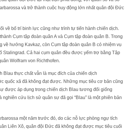
arbarossa và trở thành cuộc huy động lớn nhất quân đội Đức
i về bố trí binh lực cũng như trình tự tiến hành chiến dịch.
thành Cụm tập đoàn quân A và Cụm tập đoàn quân B. Trong
ng về hướng Kavkaz, còn Cụm tập đoàn quân B có nhiệm vụ
hố Stalingrad. Cả hai cụm quân đều được yểm trợ bằng Tập
uân Wolfram von Richthofen.
h Blau thực chất vẫn là mục đích của chiến dịch
ức quốc xã đã không đạt được. Những mục tiêu cơ bản cũng
sự được áp dụng trong chiến dịch Blau tương đối giống
 nghiên cứu lịch sử quân sự đã gọi “Blau” là một phiên bản
arbarossa một năm trước đó, do các nỗ lực phòng ngự tích
quân Liên Xô, quân đội Đức đã không đạt được mục tiêu cuối