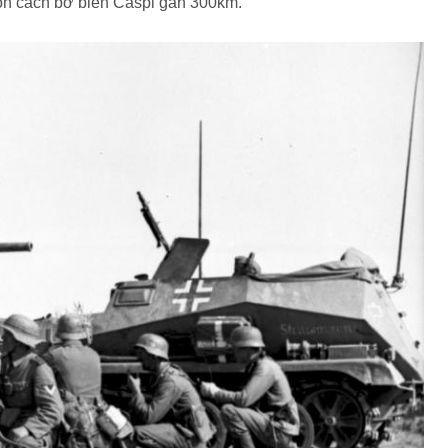
còn cách bờ biển Caspi gần 300km.