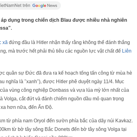
 áp dụng trong chiến dịch Blau được nhiều nhà nghiên
ssa”.
c xã
đứng đầu là Hitler nhận thấy rằng không thể đánh thắng
g, mà trước hết phải thủ tiêu các nguồn lực vật chất để
Liên
ợc quân sự Đức đã đưa ra kế hoạch tổng tấn công từ mùa hè
 nghĩa là "xanh"), được Hitler phê duyệt ngày 11/4. Mục
i của vùng công nghiệp Donbass và vựa lúa mỳ lớn nhất của
và Volga, cắt đứt và đánh chiếm nguồn dầu mỏ quan trọng
à xa hơn nữa, đến Ấn Độ.
0km từ phía nam Oryol đến sườn phía bắc của dãy núi Kavkaz.
00km từ bờ tây sông Bắc Donets đến bờ tây sông Volga tại