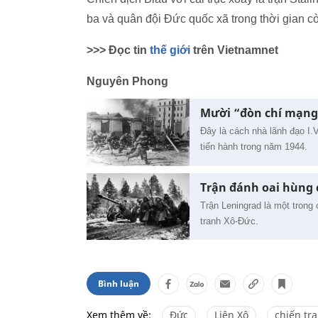
ba và quân đội Đức quốc xã trong thời gian cò
>>> Đọc tin
thế giới
trên Vietnamnet
Nguyên Phong
Mười “đòn chí mạng”
Đây là cách nhà lãnh đạo I.
tiến hành trong năm 1944.
Trận đánh oai hùng 
Trận Leningrad là một trong
tranh Xô-Đức.
Bình luận
Xem thêm về:
Đức
Liên Xô
chiến tr