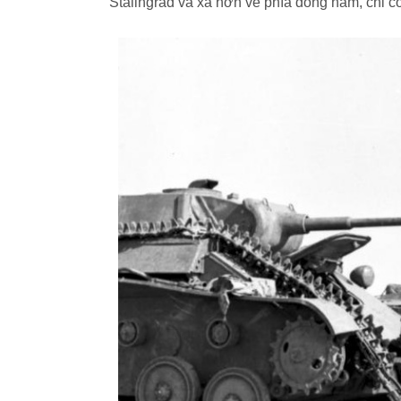
Stalingrad và xa hơn về phía đông nam, chỉ 