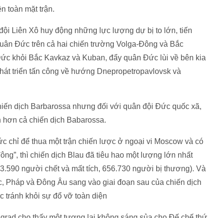
n toàn mặt trận.
i Liên Xô huy động những lực lượng dự bị to lớn, tiến
quân Đức trên cả hai chiến trường Volga-Đông và Bắc
 Đức khỏi Bắc Kavkaz và Kuban, đẩy quân Đức lùi về bên kia
phát triển tấn công về hướng Dnepropetropavlovsk và
iến dịch Barbarossa nhưng đối với quân đội Đức quốc xã,
ớn hơn cả chiến dịch Babarossa.
c chỉ để thua một trận chiến lược ở ngoại vi Moscow và có
ng”, thì chiến dịch Blau đã tiêu hao một lượng lớn nhất
3.590 người chết và mất tích, 656.730 người bị thương). Và
, Pháp và Đông Âu sang vào giai đoạn sau của chiến dịch
 tránh khỏi sự đổ vỡ toàn diện
lingrad cho thấy một tương lai không sáng sủa cho Đế chế thứ