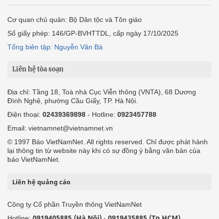
Cơ quan chủ quản: Bộ Dân tộc và Tôn giáo
Số giấy phép: 146/GP-BVHTTDL, cấp ngày 17/10/2025
Tổng biên tập: Nguyễn Văn Bá
Liên hệ tòa soạn
Địa chỉ: Tầng 18, Toà nhà Cục Viễn thông (VNTA), 68 Dương
Đình Nghệ, phường Cầu Giấy, TP. Hà Nội.
Điện thoại:
02439369898
- Hotline:
0923457788
Email: vietnamnet@vietnamnet.vn
© 1997 Báo VietNamNet. All rights reserved. Chỉ được phát hành
lại thông tin từ website này khi có sự đồng ý bằng văn bản của
báo VietNamNet.
Liên hệ quảng cáo
Công ty Cổ phần Truyền thông VietNamNet
0919405885 (Hà Nội)
0919435885 (Tp.HCM)
Hotline:
-