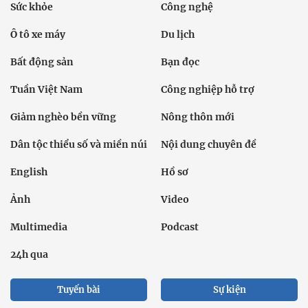
Sức khỏe
Công nghệ
Ô tô xe máy
Du lịch
Bất động sản
Bạn đọc
Tuần Việt Nam
Công nghiệp hỗ trợ
Giảm nghèo bền vững
Nông thôn mới
Dân tộc thiểu số và miền núi
Nội dung chuyên đề
English
Hồ sơ
Ảnh
Video
Multimedia
Podcast
24h qua
Tuyến bài
Sự kiện