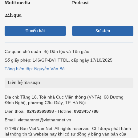
Multimedia
Podcast
24h qua
Tuyến bài
Sự kiện
Cơ quan chủ quản: Bộ Dân tộc và Tôn giáo
Số giấy phép: 146/GP-BVHTTDL, cấp ngày 17/10/2025
Tổng biên tập: Nguyễn Văn Bá
Liên hệ tòa soạn
Địa chỉ: Tầng 18, Toà nhà Cục Viễn thông (VNTA), 68 Dương
Đình Nghệ, phường Cầu Giấy, TP. Hà Nội.
Điện thoại:
02439369898
- Hotline:
0923457788
Email: vietnamnet@vietnamnet.vn
© 1997 Báo VietNamNet. All rights reserved. Chỉ được phát hành
lại thông tin từ website này khi có sự đồng ý bằng văn bản của