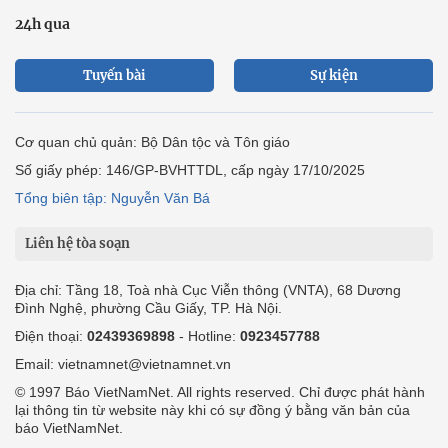
24h qua
Tuyến bài
Sự kiện
Cơ quan chủ quản: Bộ Dân tộc và Tôn giáo
Số giấy phép: 146/GP-BVHTTDL, cấp ngày 17/10/2025
Tổng biên tập: Nguyễn Văn Bá
Liên hệ tòa soạn
Địa chỉ: Tầng 18, Toà nhà Cục Viễn thông (VNTA), 68 Dương
Đình Nghệ, phường Cầu Giấy, TP. Hà Nội.
Điện thoại:
02439369898
- Hotline:
0923457788
Email: vietnamnet@vietnamnet.vn
© 1997 Báo VietNamNet. All rights reserved. Chỉ được phát hành
lại thông tin từ website này khi có sự đồng ý bằng văn bản của
báo VietNamNet.