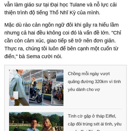
vẫn làm giáo sư tại Đại học Tulane và nỗ lực cải
thiện trình độ tiếng Thổ Nhĩ Kỳ của mình.
Mặc dù rào cản ngôn ngữ đôi khi gây ra hiểu lầm
nhưng cả hai đều không coi đó là vấn đề lớn. "Chỉ
cần còn cảm xúc, giao tiếp sẽ trở nên đơn giản.
Thực ra, chúng tôi luôn để bên cạnh một cuốn từ
điển," bà Sema cười nói.
Chồng mỗi ngày vượt
quãng đường 320km vì tình
yêu dành cho vợ
Tình cờ gặp ở tháp Eiffel,
cặp đôi trúng sét ái tình, yêu