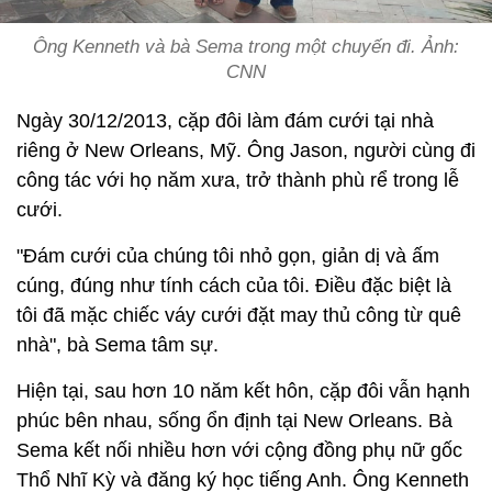
Ông Kenneth và bà Sema trong một chuyến đi. Ảnh:
CNN
Ngày 30/12/2013, cặp đôi làm đám cưới tại nhà
riêng ở New Orleans, Mỹ. Ông Jason, người cùng đi
công tác với họ năm xưa, trở thành phù rể trong lễ
cưới.
"Đám cưới của chúng tôi nhỏ gọn, giản dị và ấm
cúng, đúng như tính cách của tôi. Điều đặc biệt là
tôi đã mặc chiếc váy cưới đặt may thủ công từ quê
nhà", bà Sema tâm sự.
Hiện tại, sau hơn 10 năm kết hôn, cặp đôi vẫn hạnh
phúc bên nhau, sống ổn định tại New Orleans. Bà
Sema kết nối nhiều hơn với cộng đồng phụ nữ gốc
Thổ Nhĩ Kỳ và đăng ký học tiếng Anh. Ông Kenneth