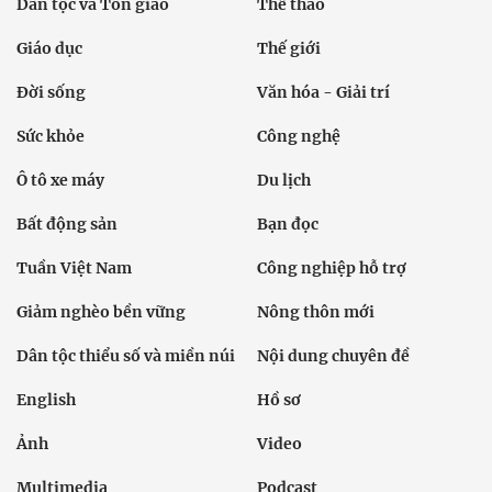
Dân tộc và Tôn giáo
Thể thao
Giáo dục
Thế giới
Đời sống
Văn hóa - Giải trí
Sức khỏe
Công nghệ
Ô tô xe máy
Du lịch
Bất động sản
Bạn đọc
Tuần Việt Nam
Công nghiệp hỗ trợ
Giảm nghèo bền vững
Nông thôn mới
Dân tộc thiểu số và miền núi
Nội dung chuyên đề
English
Hồ sơ
Ảnh
Video
Multimedia
Podcast