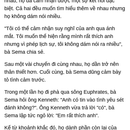
nhau, họ đã cảm nhận được một sự kết nối đặc
biệt. Cả hai đều muốn tìm hiểu thêm về nhau nhưng
họ không dám nói nhiều.
"Tôi có thể cảm nhận suy nghĩ của anh qua ánh
mắt. Tôi muốn thể hiện rằng mình rất thích anh
nhưng vì phép lịch sự, tôi không dám nói ra nhiều",
bà Sema chia sẻ.
Sau một vài chuyến đi cùng nhau, họ dần trở nên
thân thiết hơn. Cuối cùng, bà Sema dũng cảm bày
tỏ tình cảm trước.
Trong một lần họ đi phà qua sông Euphrates, bà
Sema hỏi ông Kenneth: "Anh có tin vào tình yêu sét
đánh không?". Ông Kenneth vừa trả lời "có", bà
Sema lập tức ngỏ lời: "Em rất thích anh".
Kể từ khoảnh khắc đó, họ dành phần còn lại của