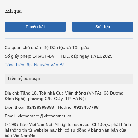
24h qua
Tuyến bài
Sự kiện
Cơ quan chủ quản: Bộ Dân tộc và Tôn giáo
Số giấy phép: 146/GP-BVHTTDL, cấp ngày 17/10/2025
Tổng biên tập: Nguyễn Văn Bá
Liên hệ tòa soạn
Địa chỉ: Tầng 18, Toà nhà Cục Viễn thông (VNTA), 68 Dương
Đình Nghệ, phường Cầu Giấy, TP. Hà Nội.
Điện thoại:
02439369898
- Hotline:
0923457788
Email: vietnamnet@vietnamnet.vn
© 1997 Báo VietNamNet. All rights reserved. Chỉ được phát hành
lại thông tin từ website này khi có sự đồng ý bằng văn bản của
báo VietNamNet.