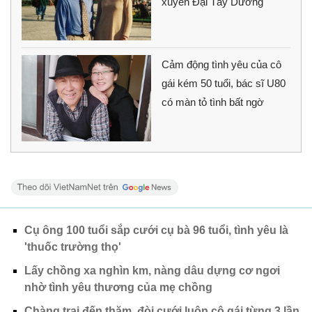
xuyên Đại Tây Dương
Cảm động tình yêu của cô
gái kém 50 tuổi, bác sĩ U80
có màn tỏ tình bất ngờ
Cụ ông 100 tuổi sắp cưới cụ bà 96 tuổi, tình yêu là
'thuốc trường thọ'
Lấy chồng xa nghìn km, nàng dâu dựng cơ ngơi
nhờ tình yêu thương của mẹ chồng
Chàng trai đến thăm, đòi cưới luôn cô gái từng 3 lần