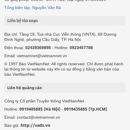
Tổng biên tập: Nguyễn Văn Bá
Liên hệ tòa soạn
Địa chỉ: Tầng 18, Toà nhà Cục Viễn thông (VNTA), 68 Dương
Đình Nghệ, phường Cầu Giấy, TP. Hà Nội.
Điện thoại:
02439369898
- Hotline:
0923457788
Email: vietnamnet@vietnamnet.vn
© 1997 Báo VietNamNet. All rights reserved. Chỉ được phát hành
lại thông tin từ website này khi có sự đồng ý bằng văn bản của
báo VietNamNet.
Liên hệ quảng cáo
Công ty Cổ phần Truyền thông VietNamNet
0919405885 (Hà Nội)
0919435885 (Tp.HCM)
Hotline:
-
Email: contact@vietnamnet.vn
http://vads.vn
Báo giá: