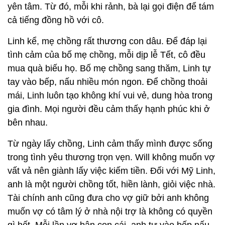
yên tâm. Từ đó, mỗi khi rảnh, bà lại gọi điện để tám
cả tiếng đồng hồ với cô.
Linh kể, mẹ chồng rất thương con dâu. Để đáp lại
tình cảm của bố mẹ chồng, mỗi dịp lễ Tết, cô đều
mua quà biếu họ. Bố mẹ chồng sang thăm, Linh tự
tay vào bếp, nấu nhiều món ngon. Để chồng thoải
mái, Linh luôn tạo không khí vui vẻ, dung hòa trong
gia đình. Mọi người đều cảm thấy hạnh phúc khi ở
bên nhau.
Từ ngày lấy chồng, Linh cảm thấy mình được sống
trong tình yêu thương trọn vẹn. Will không muốn vợ
vất vả nên giành lấy việc kiếm tiền. Đối với Mỹ Linh,
anh là một người chồng tốt, hiền lành, giỏi việc nhà.
Tài chính anh cũng đưa cho vợ giữ bởi anh không
muốn vợ có tâm lý ở nhà nội trợ là không có quyền