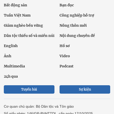
Bất động sản
Bạn đọc
Tuần Việt Nam
Công nghiệp hỗ trợ
Giảm nghèo bền vững
Nông thôn mới
Dân tộc thiểu số và miền núi
Nội dung chuyên đề
English
Hồ sơ
Ảnh
Video
Multimedia
Podcast
24h qua
Tuyến bài
Sự kiện
Cơ quan chủ quản: Bộ Dân tộc và Tôn giáo
Số giấy phép: 146/GP-BVHTTDL, cấp ngày 17/10/2025