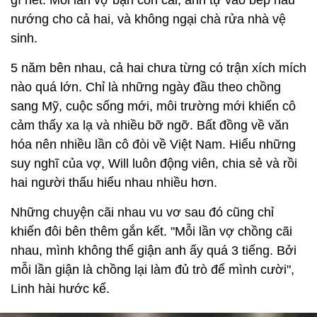
gì hết. Mỗi lần vợ bận con cái, anh tự vào bếp nấu
nướng cho cả hai, và không ngại chà rửa nhà vệ
sinh.
5 năm bên nhau, cả hai chưa từng có trận xích mích
nào quá lớn. Chỉ là những ngày đầu theo chồng
sang Mỹ, cuộc sống mới, môi trường mới khiến cô
cảm thấy xa lạ và nhiều bỡ ngỡ. Bất đồng về văn
hóa nên nhiều lần cô đòi về Việt Nam. Hiểu những
suy nghĩ của vợ, Will luôn động viên, chia sẻ và rồi
hai người thấu hiểu nhau nhiều hơn.
Những chuyện cãi nhau vu vơ sau đó cũng chỉ
khiến đôi bên thêm gắn kết. "Mỗi lần vợ chồng cãi
nhau, mình không thể giận anh ấy quá 3 tiếng. Bởi
mỗi lần giận là chồng lại làm đủ trò để mình cười",
Linh hài hước kể.