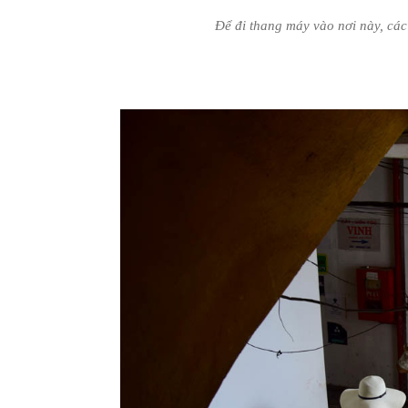
Để đi thang máy vào nơi này, các