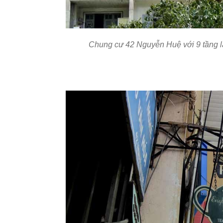
Chung cư 42 Nguyễn Huệ với 9 tầng lầ