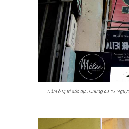
Nằm ở vị trí đắc địa, Chung cư 42 Nguyễ