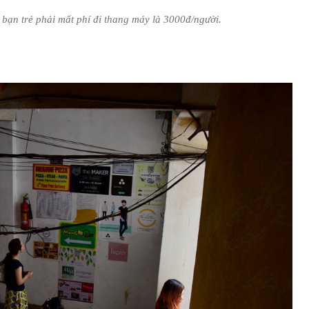
 bạn trẻ phải mất phí đi thang máy là 3000đ/người.