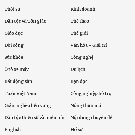
Thời sự
Kinh doanh
Dân tộc và Tôn giáo
Thể thao
Giáo dục
Thế giới
Đời sống
Văn hóa - Giải trí
Sức khỏe
Công nghệ
Ô tô xe máy
Du lịch
Bất động sản
Bạn đọc
Tuần Việt Nam
Công nghiệp hỗ trợ
Giảm nghèo bền vững
Nông thôn mới
Dân tộc thiểu số và miền núi
Nội dung chuyên đề
English
Hồ sơ