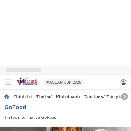
# ASEAN CUP 2026
Chính trị
Thời sự
Kinh doanh
Dân tộc và Tôn giáo
GoFood
Tin tức mới nhất về
GoFood