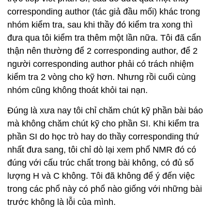
Đúng là xưa nay tôi chỉ chăm chút kỹ phần bài báo
mà không chăm chút kỹ cho phần SI. Khi kiểm tra
phần SI do học trò hay do thầy corresponding thứ
nhất đưa sang, tôi chỉ dò lại xem phổ NMR đó có
đúng với cấu trúc chất trong bài không, có đủ số
lượng H và C không. Tôi đã không để ý đến việc
trong các phổ này có phổ nào giống với những bài
trước không là lỗi của mình.
... Với tư cách là trưởng nhóm nghiên cứu và là
người có kiểm tra lần cuối bài báo, tôi thành thật xin
lỗi cộng đồng vì nhóm tôi đã để xảy ra chuyện này.
Cá nhân tôi thành thật xin lỗi vì không đủ kiến thức
và kỹ năng cũng như đã không tổ chức nhóm
nghiên cứu thật tốt để ngăn chặn những lỗi nói trên.
Tôi thành thật xin lỗi vì đã không hướng dẫn học trò