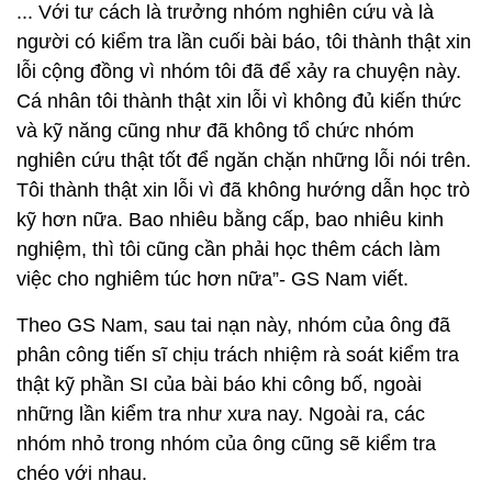
kỹ hơn nữa. Bao nhiêu bằng cấp, bao nhiêu kinh
nghiệm, thì tôi cũng cần phải học thêm cách làm
việc cho nghiêm túc hơn nữa”- GS Nam viết.
Theo GS Nam, sau tai nạn này, nhóm của ông đã
phân công tiến sĩ chịu trách nhiệm rà soát kiểm tra
thật kỹ phần SI của bài báo khi công bố, ngoài
những lần kiểm tra như xưa nay. Ngoài ra, các
nhóm nhỏ trong nhóm của ông cũng sẽ kiểm tra
chéo với nhau.
“Tôi mong rằng các bạn trẻ đang và sẽ tham gia vào
nhóm nghiên cứu của mình phải đọc kỹ bài này và
đừng bao giờ quên những gì tôi đã nhắc nhở. Khoa
học không có chỗ cho bất cứ chiêu trò gì. Nếu
không tuyệt đối làm theo những yêu cầu của mình
có thể lúc nào đó bạn sẽ gây ra tai hoạ và làm liên
luỵ những người khác. Một lần nữa thành thật xin lỗi