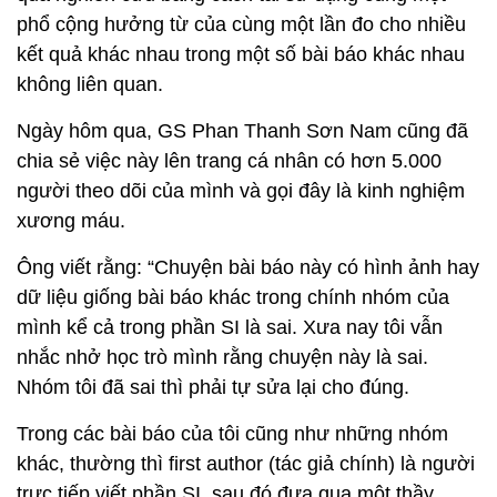
xương máu.
Ông viết rằng: “Chuyện bài báo này có hình ảnh hay
dữ liệu giống bài báo khác trong chính nhóm của
mình kể cả trong phần SI là sai. Xưa nay tôi vẫn
nhắc nhở học trò mình rằng chuyện này là sai.
Nhóm tôi đã sai thì phải tự sửa lại cho đúng.
Trong các bài báo của tôi cũng như những nhóm
khác, thường thì first author (tác giả chính) là người
trực tiếp viết phần SI, sau đó đưa qua một thầy
corresponding author (tác giả đầu mối) khác trong
nhóm kiểm tra, sau khi thầy đó kiểm tra xong thì
đưa qua tôi kiểm tra thêm một lần nữa. Tôi đã cẩn
thận nên thường để 2 corresponding author, để 2
người corresponding author phải có trách nhiệm
kiểm tra 2 vòng cho kỹ hơn. Nhưng rồi cuối cùng
nhóm cũng không thoát khỏi tai nạn.