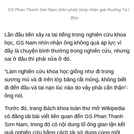
sai ở đâu thì phải sửa ở đó.
“Làm nghiên cứu khoa học giống như đi trong
sương mù và đi trên lớp băng rất mỏng, không biết
đi đến đâu và tai nạn lúc nào do vậy phải cẩn thận”-
ông nói.
Trước đó, trang Bách khoa toàn thư mở Wikipedia
có đăng tải bài viết liên quan đến GS Phan Thanh
Sơn Nam, trong đó có nội dung tố ông gian lận kết
quả nghiên cứu bằng cách tái sử dụng cùng một
phổ cộng hưởng từ của cùng một lần đo cho nhiều
kết quả khác nhau trong một số bài báo khác nhau
không liên quan.
Ngày hôm qua, GS Phan Thanh Sơn Nam cũng đã
chia sẻ việc này lên trang cá nhân có hơn 5.000
người theo dõi của mình và gọi đây là kinh nghiệm