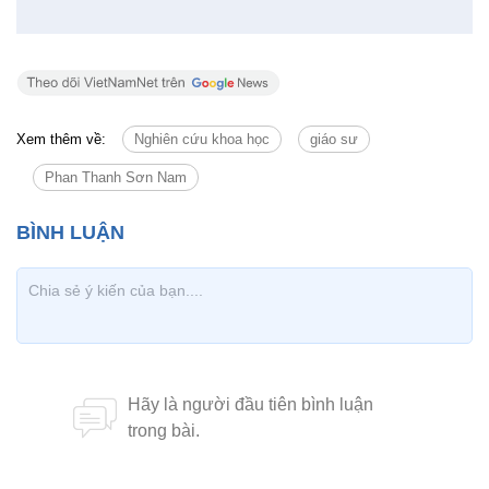
Tin cùng chuyên mục
Tin mới