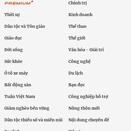
Sức khỏe
Công nghệ
Ô tô xe máy
Du lịch
Bất động sản
Bạn đọc
Tuần Việt Nam
Công nghiệp hỗ trợ
Giảm nghèo bền vững
Nông thôn mới
Dân tộc thiểu số và miền núi
Nội dung chuyên đề
English
Hồ sơ
Ảnh
Video
Multimedia
Podcast
24h qua
Tuyến bài
Sự kiện