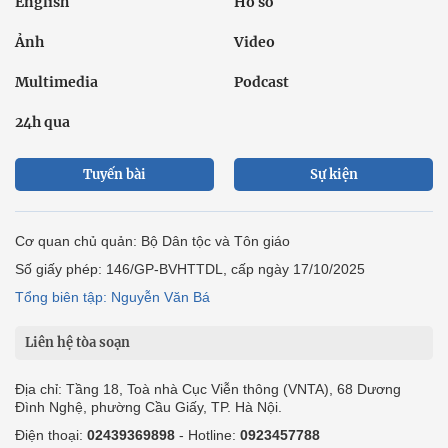
Cơ quan chủ quản: Bộ Dân tộc và Tôn giáo
Số giấy phép: 146/GP-BVHTTDL, cấp ngày 17/10/2025
Tổng biên tập: Nguyễn Văn Bá
Liên hệ tòa soạn
Địa chỉ: Tầng 18, Toà nhà Cục Viễn thông (VNTA), 68 Dương
Đình Nghệ, phường Cầu Giấy, TP. Hà Nội.
Điện thoại:
02439369898
- Hotline:
0923457788
Email: vietnamnet@vietnamnet.vn
© 1997 Báo VietNamNet. All rights reserved. Chỉ được phát hành
lại thông tin từ website này khi có sự đồng ý bằng văn bản của
báo VietNamNet.
Liên hệ quảng cáo
Công ty Cổ phần Truyền thông VietNamNet