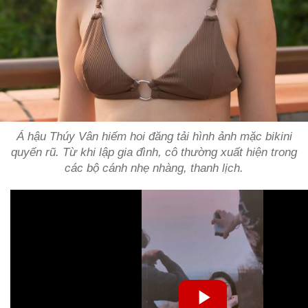
Á hậu Thúy Vân hiếm hoi đăng tải hình ảnh mặc bikini
quyến rũ. Từ khi lập gia đình, cô thường xuất hiện trong
các bộ cánh nhẹ nhàng, thanh lịch.