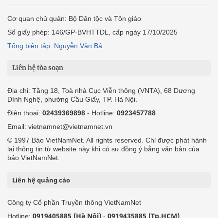
Cơ quan chủ quản: Bộ Dân tộc và Tôn giáo
Số giấy phép: 146/GP-BVHTTDL, cấp ngày 17/10/2025
Tổng biên tập: Nguyễn Văn Bá
Liên hệ tòa soạn
Địa chỉ: Tầng 18, Toà nhà Cục Viễn thông (VNTA), 68 Dương
Đình Nghệ, phường Cầu Giấy, TP. Hà Nội.
Điện thoại:
02439369898
- Hotline:
0923457788
Email: vietnamnet@vietnamnet.vn
© 1997 Báo VietNamNet. All rights reserved. Chỉ được phát hành
lại thông tin từ website này khi có sự đồng ý bằng văn bản của
báo VietNamNet.
Liên hệ quảng cáo
Công ty Cổ phần Truyền thông VietNamNet
0919405885 (Hà Nội)
0919435885 (Tp.HCM)
Hotline:
-