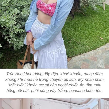
Trúc Anh khoe dáng đầy đặn, khoẻ khoắn, mang đậm
không khí mùa hè trong chuyến du lịch. Mỹ nhân phim
‘Mắt biếc’ khoác sơ mi bên ngoài chiếc áo tắm màu
hồng nổi bật, phối cùng váy trắng, bandana buộc tóc.