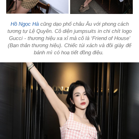
Hồ Ngọc Hà
cũng dạo phố châu Âu với phong cách
tương tự Lệ Quyên. Cô diện jumpsuits in chi chít logo
Gucci - thương hiệu xa xỉ mà cô là ‘Friend of House’
(Bạn thân thương hiệu). Chiếc túi xách và đôi giày đế
bánh mì có hoạ tiết đồng điệu.