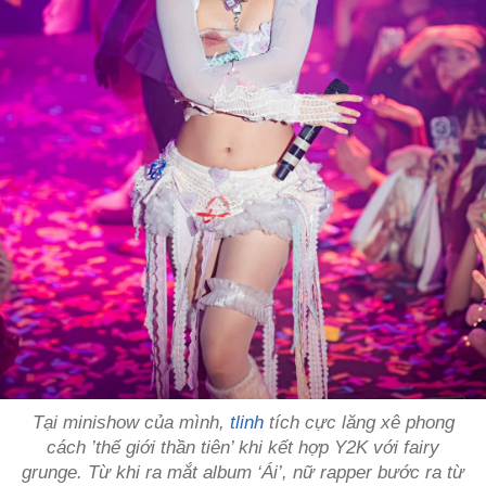
Tại minishow của mình,
tlinh
tích cực lăng xê phong
cách ’thế giới thần tiên’ khi kết hợp Y2K với fairy
grunge. Từ khi ra mắt album ‘Ái’, nữ rapper bước ra từ