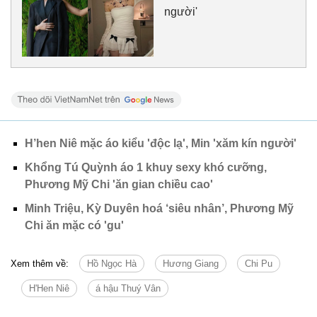
người'
H’hen Niê mặc áo kiểu 'độc lạ', Min 'xăm kín người'
Khổng Tú Quỳnh áo 1 khuy sexy khó cưỡng,
Phương Mỹ Chi 'ăn gian chiều cao'
Minh Triệu, Kỳ Duyên hoá ‘siêu nhân’, Phương Mỹ
Chi ăn mặc có 'gu'
Xem thêm về:
Hồ Ngọc Hà
Hương Giang
Chi Pu
H'Hen Niê
á hậu Thuý Vân