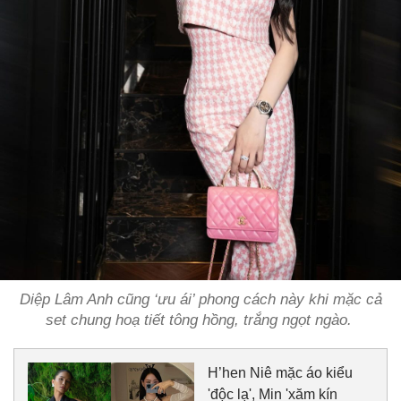
Diệp Lâm Anh cũng ‘ưu ái’ phong cách này khi mặc cả
set chung hoạ tiết tông hồng, trắng ngọt ngào.
H’hen Niê mặc áo kiểu
'độc lạ', Min 'xăm kín