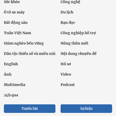
Sức khỏe
Công nghệ
Ô tô xe máy
Du lịch
Bất động sản
Bạn đọc
Tuần Việt Nam
Công nghiệp hỗ trợ
Giảm nghèo bền vững
Nông thôn mới
Dân tộc thiểu số và miền núi
Nội dung chuyên đề
English
Hồ sơ
Ảnh
Video
Multimedia
Podcast
24h qua
Tuyến bài
Sự kiện