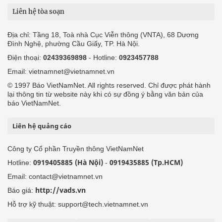
Liên hệ tòa soạn
Địa chỉ: Tầng 18, Toà nhà Cục Viễn thông (VNTA), 68 Dương
Đình Nghệ, phường Cầu Giấy, TP. Hà Nội.
Điện thoại:
02439369898
- Hotline:
0923457788
Email: vietnamnet@vietnamnet.vn
© 1997 Báo VietNamNet. All rights reserved. Chỉ được phát hành
lại thông tin từ website này khi có sự đồng ý bằng văn bản của
báo VietNamNet.
Liên hệ quảng cáo
Công ty Cổ phần Truyền thông VietNamNet
0919405885 (Hà Nội)
0919435885 (Tp.HCM)
Hotline:
-
Email: contact@vietnamnet.vn
http://vads.vn
Báo giá:
Hỗ trợ kỹ thuật: support@tech.vietnamnet.vn