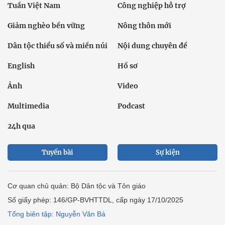
Tuần Việt Nam
Công nghiệp hỗ trợ
Giảm nghèo bền vững
Nông thôn mới
Dân tộc thiểu số và miền núi
Nội dung chuyên đề
English
Hồ sơ
Ảnh
Video
Multimedia
Podcast
24h qua
Tuyến bài
Sự kiện
Cơ quan chủ quản: Bộ Dân tộc và Tôn giáo
Số giấy phép: 146/GP-BVHTTDL, cấp ngày 17/10/2025
Tổng biên tập: Nguyễn Văn Bá