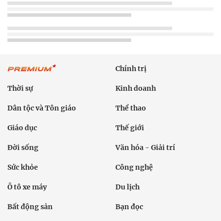
Chính trị
Thời sự
Kinh doanh
Dân tộc và Tôn giáo
Thể thao
Giáo dục
Thế giới
Đời sống
Văn hóa - Giải trí
Sức khỏe
Công nghệ
Ô tô xe máy
Du lịch
Bất động sản
Bạn đọc