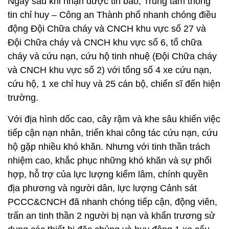
Ngay sau khi nhận được tin báo, Trung tâm thông
tin chỉ huy – Công an Thành phố nhanh chóng điều
động Đội Chữa cháy và CNCH khu vực số 27 và
Đội Chữa cháy và CNCH khu vực số 6, tổ chữa
cháy và cứu nạn, cứu hộ tinh nhuệ (Đội Chữa cháy
và CNCH khu vực số 2) với tổng số 4 xe cứu nạn,
cứu hộ, 1 xe chỉ huy và 25 cán bộ, chiến sĩ đến hiện
trường.
Với địa hình dốc cao, cây rậm và khe sâu khiến việc
tiếp cận nạn nhân, triển khai công tác cứu nạn, cứu
hộ gặp nhiều khó khăn. Nhưng với tinh thần trách
nhiệm cao, khắc phục những khó khăn và sự phối
hợp, hỗ trợ của lực lượng kiểm lâm, chính quyền
địa phương và người dân, lực lượng Cảnh sát
PCCC&CNCH đã nhanh chóng tiếp cận, động viên,
trấn an tinh thần 2 người bị nạn và khẩn trương sử