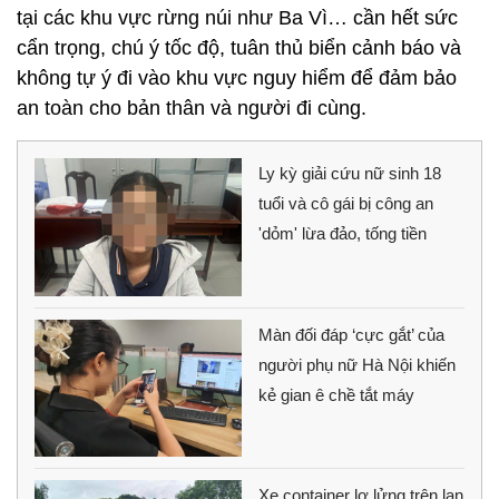
tại các khu vực rừng núi như Ba Vì… cần hết sức
cẩn trọng, chú ý tốc độ, tuân thủ biển cảnh báo và
không tự ý đi vào khu vực nguy hiểm để đảm bảo
an toàn cho bản thân và người đi cùng.
Ly kỳ giải cứu nữ sinh 18
tuổi và cô gái bị công an
'dỏm' lừa đảo, tống tiền
Màn đối đáp ‘cực gắt’ của
người phụ nữ Hà Nội khiến
kẻ gian ê chề tắt máy
Xe container lơ lửng trên lan