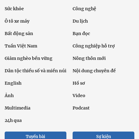
Sức khỏe
Công nghệ
Ô tô xe máy
Du lịch
Bất động sản
Bạn đọc
Tuần Việt Nam
Công nghiệp hỗ trợ
Giảm nghèo bền vững
Nông thôn mới
Dân tộc thiểu số và miền núi
Nội dung chuyên đề
English
Hồ sơ
Ảnh
Video
Multimedia
Podcast
24h qua
Tuyến bài
Sự kiện