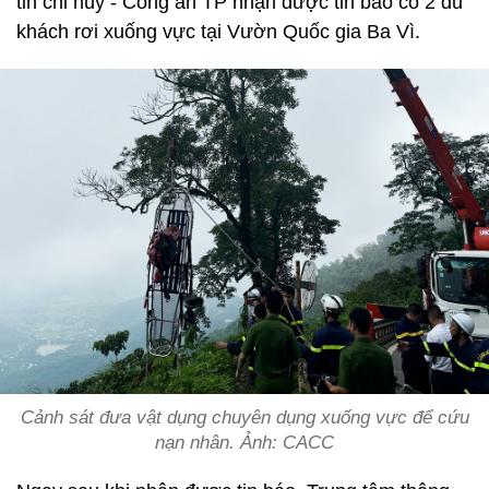
tin chỉ huy - Công an TP nhận được tin báo có 2 du
khách rơi xuống vực tại Vườn Quốc gia Ba Vì.
Cảnh sát đưa vật dụng chuyên dụng xuống vực để cứu
nạn nhân. Ảnh: CACC