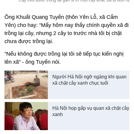
Cây mới được trồng lại gần vị trí một cây khác đã bị đốn hạ
Ông Khuất Quang Tuyến (thôn Yên Lỗ, xã Cẩm
Yên) cho hay: "Mấy hôm nay thấy chính quyền xã đi
trồng lại cây, nhưng 2 cây to trước nhà tôi bị chặt
chưa được trồng lại.
"Nếu không được trồng lại tôi sẽ tiếp tục kiến nghị
lên xã" - ông Tuyến nói.
Người Hà Nội ngỡ ngàng khi quan
xã chặt cây xanh chục tuổi
Hà Nội họp gấp vụ quan xã chặt cây
xanh