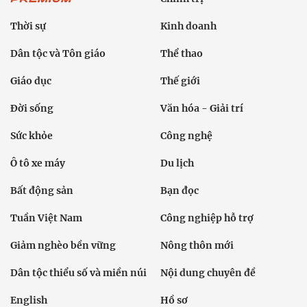
Thời sự
Kinh doanh
Dân tộc và Tôn giáo
Thể thao
Giáo dục
Thế giới
Đời sống
Văn hóa - Giải trí
Sức khỏe
Công nghệ
Ô tô xe máy
Du lịch
Bất động sản
Bạn đọc
Tuần Việt Nam
Công nghiệp hỗ trợ
Giảm nghèo bền vững
Nông thôn mới
Dân tộc thiểu số và miền núi
Nội dung chuyên đề
English
Hồ sơ