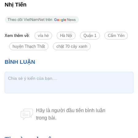
Nhị Tiến
Xem thêm về:
vỉa hè
Hà Nội
Quận 1
Cẩm Yên
huyện Thạch Thất
chặt 70 cây xanh