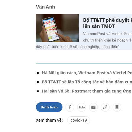
Vân Anh
Bộ TT&TT phê duyệt 
lên sàn TMĐT
VietnamPost và Viettel Pos
chủ trì triển khai kế hoạch
đẩy phát triển kinh tế số nông nghiệp, nông thôn”.
Hà Nội giãn cách, Vietnam Post và Viettel 
Bộ TT&TT sẽ lập Tổ công tác về bảo đảm cun
Hai sàn Vỏ Sò, Postmart tham gia cung ứng
Bình luận
Xem thêm về:
covid-19