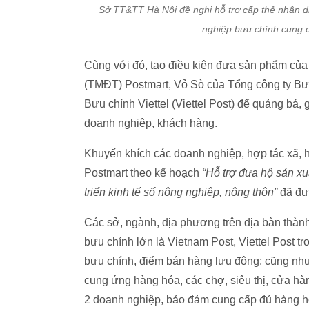
Sở TT&TT Hà Nội đề nghị hỗ trợ cấp thẻ nhận d
nghiệp bưu chính cung c
Cùng với đó, tạo điều kiện đưa sản phẩm của
(TMĐT) Postmart, Vỏ Sò của Tổng công ty Bưu
Bưu chính Viettel (Viettel Post) để quảng bá
doanh nghiệp, khách hàng.
Khuyến khích các doanh nghiệp, hợp tác xã, 
Postmart theo kế hoạch
“Hỗ trợ đưa hộ sản xu
triển kinh tế số nông nghiệp, nông thôn”
đã đư
Các sở, ngành, địa phương trên địa bàn thàn
bưu chính lớn là Vietnam Post, Viettel Post t
bưu chính, điểm bán hàng lưu động; cũng như
cung ứng hàng hóa, các chợ, siêu thị, cửa hàn
2 doanh nghiệp, bảo đảm cung cấp đủ hàng hóa