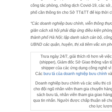
công tác phòng, chống dịch Covid-19, các sở,
phố cần thông tin cho Sở TT&TT để kịp thời 
“Các doanh nghiệp bưu chính, viễn thông thực 
giãn cách xã hội phải đáp ứng điều kiện phò
thành phố Hà Nội; lập danh sách cán bộ, công
UBND các quận, huyện, thị xã tiêm vắc xin p
Trưa ngày 24/7, giải thích rõ hơn về vi
(shipper), Giám đốc Sở Giao thông vận t
shipper của các ứng dụng công nghệ vì
Các
bưu tá của doanh nghiệp bưu chính
và
Doanh nghiệp bưu chính và các siêu thị có 
cho đội ngũ nhân viên tham gia chuyển hàng
sách bưu tá, nhân viên tham gia giao hàng
qua tin nhắn. Người được chấp thuận sẽ chụ
cho lực lượn