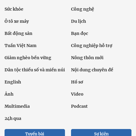
Sức khỏe
Công nghệ
Ô tô xe máy
Du lịch
Bất động sản
Bạn đọc
Tuần Việt Nam
Công nghiệp hỗ trợ
Giảm nghèo bền vững
Nông thôn mới
Dân tộc thiểu số và miền núi
Nội dung chuyên đề
English
Hồ sơ
Ảnh
Video
Multimedia
Podcast
24h qua
Tuyến bài
Sự kiện