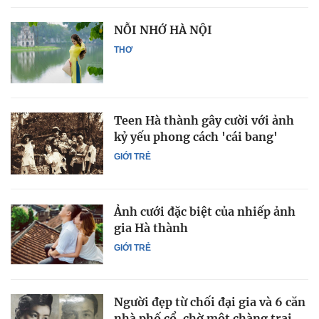
NỖI NHỚ HÀ NỘI
THƠ
Teen Hà thành gây cười với ảnh
kỷ yếu phong cách 'cái bang'
GIỚI TRẺ
Ảnh cưới đặc biệt của nhiếp ảnh
gia Hà thành
GIỚI TRẺ
Người đẹp từ chối đại gia và 6 căn
nhà phố cổ, chờ một chàng trai