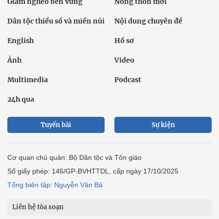
Giảm nghèo bền vững
Nông thôn mới
Dân tộc thiểu số và miền núi
Nội dung chuyên đề
English
Hồ sơ
Ảnh
Video
Multimedia
Podcast
24h qua
Tuyến bài
Sự kiện
Cơ quan chủ quản: Bộ Dân tộc và Tôn giáo
Số giấy phép: 146/GP-BVHTTDL, cấp ngày 17/10/2025
Tổng biên tập: Nguyễn Văn Bá
Liên hệ tòa soạn