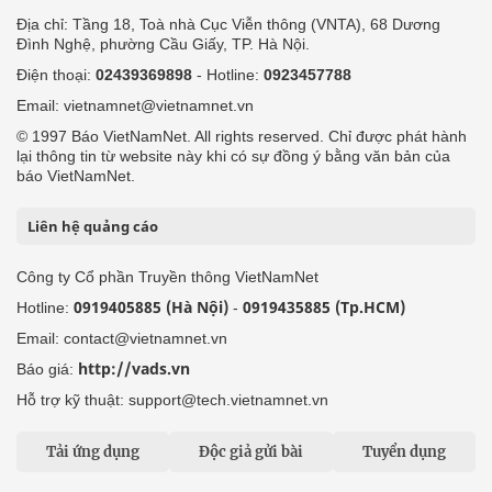
Địa chỉ: Tầng 18, Toà nhà Cục Viễn thông (VNTA), 68 Dương
Đình Nghệ, phường Cầu Giấy, TP. Hà Nội.
Điện thoại:
02439369898
- Hotline:
0923457788
Email: vietnamnet@vietnamnet.vn
© 1997 Báo VietNamNet. All rights reserved. Chỉ được phát hành
lại thông tin từ website này khi có sự đồng ý bằng văn bản của
báo VietNamNet.
Liên hệ quảng cáo
Công ty Cổ phần Truyền thông VietNamNet
0919405885 (Hà Nội)
0919435885 (Tp.HCM)
Hotline:
-
Email: contact@vietnamnet.vn
http://vads.vn
Báo giá:
Hỗ trợ kỹ thuật: support@tech.vietnamnet.vn
Tải ứng dụng
Độc giả gửi bài
Tuyển dụng