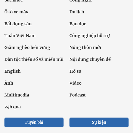
Sức khỏe
Công nghệ
Ô tô xe máy
Du lịch
Bất động sản
Bạn đọc
Tuần Việt Nam
Công nghiệp hỗ trợ
Giảm nghèo bền vững
Nông thôn mới
Dân tộc thiểu số và miền núi
Nội dung chuyên đề
English
Hồ sơ
Ảnh
Video
Multimedia
Podcast
24h qua
Tuyến bài
Sự kiện