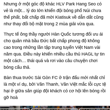
Nhưng ở một góc độ khác HLV Park Hang Seo có
vẻ là một... lý do lớn khiến đội bóng phố Núi chưa
thể phất, bất chấp đã mời Kiatisuk về dẫn dắt cũng
như thay đổi bộ mặt trong 2 mùa giải vừa qua.
Thực tế ông thầy người Hàn Quốc tương đối ưu ái
cho quân nhà bầu Đức bất chấp phong độ không
cao trong những lần tập trung tuyển Việt Nam vài
năm qua. Điều này khiến nhiều cầu thủ HAGL tự tin
một cách… thái quá và rơi vào câu chuyện chơi
bóng cẩu thả.
Bàn thua trước Sài Gòn FC ở trận đấu mới nhất chỉ
là một ví dụ, bởi Văn Thanh, Văn Việt mắc lỗi cực tệ
hại ở giữa sân giúp đội khách có cơ hội lên bóng rồi
gỡ hoà