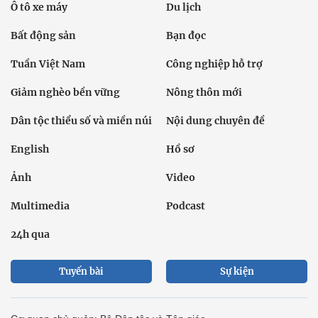
Ô tô xe máy
Du lịch
Bất động sản
Bạn đọc
Tuần Việt Nam
Công nghiệp hỗ trợ
Giảm nghèo bền vững
Nông thôn mới
Dân tộc thiểu số và miền núi
Nội dung chuyên đề
English
Hồ sơ
Ảnh
Video
Multimedia
Podcast
24h qua
Tuyến bài
Sự kiện