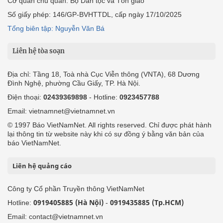
Cơ quan chủ quản: Bộ Dân tộc và Tôn giáo
Số giấy phép: 146/GP-BVHTTDL, cấp ngày 17/10/2025
Tổng biên tập: Nguyễn Văn Bá
Liên hệ tòa soạn
Địa chỉ: Tầng 18, Toà nhà Cục Viễn thông (VNTA), 68 Dương
Đình Nghệ, phường Cầu Giấy, TP. Hà Nội.
Điện thoại:
02439369898
- Hotline:
0923457788
Email: vietnamnet@vietnamnet.vn
© 1997 Báo VietNamNet. All rights reserved. Chỉ được phát hành
lại thông tin từ website này khi có sự đồng ý bằng văn bản của
báo VietNamNet.
Liên hệ quảng cáo
Công ty Cổ phần Truyền thông VietNamNet
0919405885 (Hà Nội)
0919435885 (Tp.HCM)
Hotline:
-
Email: contact@vietnamnet.vn