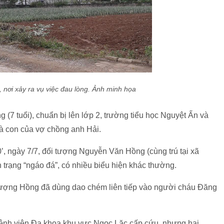
 nơi xảy ra vụ việc đau lòng. Ảnh minh họa
(7 tuổi), chuẩn bị lên lớp 2, trường tiểu học Nguyệt Ấn và
là con của vợ chồng anh Hải.
’, ngày 7/7, đối tượng Nguyễn Văn Hồng (cùng trú tại xã
 trạng “ngáo đá”, có nhiều biểu hiện khác thường.
ối tượng Hồng đã dùng dao chém liên tiếp vào người cháu Đăng
nh viện Đa khoa khu vực Ngọc Lặc cấp cứu, nhưng hai