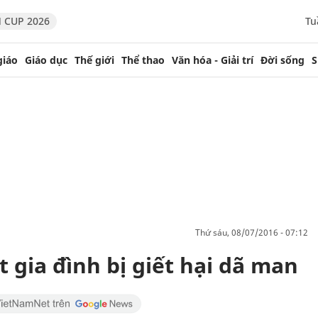
 CUP 2026
Tu
giáo
Giáo dục
Thế giới
Thể thao
Văn hóa - Giải trí
Đời sống
S
thứ sáu, 08/07/2016 - 07:12
 gia đình bị giết hại dã man