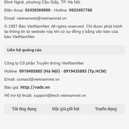
Đình Nghệ, phường Cầu Giấy, TP. Hà Nội.
Điện thoại:
02439369898
- Hotline:
0923457788
Email: vietnamnet@vietnamnet.vn
© 1997 Báo VietNamNet. All rights reserved. Chỉ được phát hành
lại thông tin từ website này khi có sự đồng ý bằng văn bản của
báo VietNamNet.
Liên hệ quảng cáo
Công ty Cổ phần Truyền thông VietNamNet
0919405885 (Hà Nội)
0919435885 (Tp.HCM)
Hotline:
-
Email: contact@vietnamnet.vn
http://vads.vn
Báo giá:
Hỗ trợ kỹ thuật: support@tech.vietnamnet.vn
Tải ứng dụng
Độc giả gửi bài
Tuyển dụng