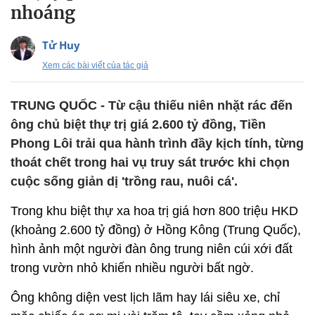
nhoáng
Tử Huy
Xem các bài viết của tác giả
TRUNG QUỐC - Từ cậu thiếu niên nhặt rác đến
ông chủ biệt thự trị giá 2.600 tỷ đồng, Tiền
Phong Lôi trải qua hành trình đầy kịch tính, từng
thoát chết trong hai vụ truy sát trước khi chọn
cuộc sống giản dị 'trồng rau, nuôi cá'.
Trong khu biệt thự xa hoa trị giá hơn 800 triệu HKD
(khoảng 2.600 tỷ đồng) ở Hồng Kông (Trung Quốc),
hình ảnh một người đàn ông trung niên cúi xới đất
trong vườn nhỏ khiến nhiều người bất ngờ.
Ông không diện vest lịch lãm hay lái siêu xe, chỉ