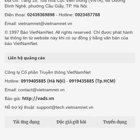
Địa chỉ: Tầng 18, Toà nhà Cục Viễn thông (VNTA), 68 Dương
Đình Nghệ, phường Cầu Giấy, TP. Hà Nội.
Điện thoại:
02439369898
- Hotline:
0923457788
Email: vietnamnet@vietnamnet.vn
© 1997 Báo VietNamNet. All rights reserved. Chỉ được phát hành
lại thông tin từ website này khi có sự đồng ý bằng văn bản của
báo VietNamNet.
Liên hệ quảng cáo
Công ty Cổ phần Truyền thông VietNamNet
0919405885 (Hà Nội)
0919435885 (Tp.HCM)
Hotline:
-
Email: contact@vietnamnet.vn
http://vads.vn
Báo giá:
Hỗ trợ kỹ thuật: support@tech.vietnamnet.vn
Tải ứng dụng
Độc giả gửi bài
Tuyển dụng