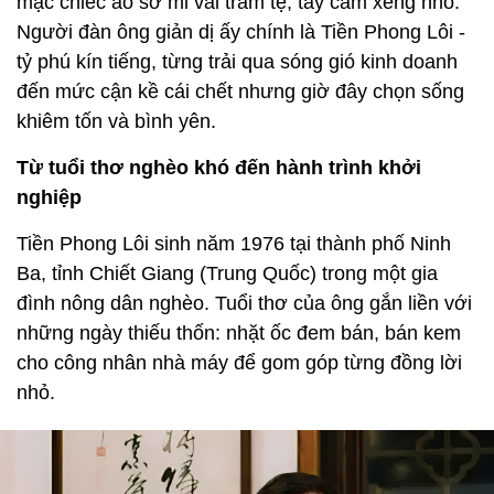
mặc chiếc áo sơ mi vài trăm tệ, tay cầm xẻng nhỏ.
Người đàn ông giản dị ấy chính là Tiền Phong Lôi -
tỷ phú kín tiếng, từng trải qua sóng gió kinh doanh
đến mức cận kề cái chết nhưng giờ đây chọn sống
khiêm tốn và bình yên.
Từ tuổi thơ nghèo khó đến hành trình khởi
nghiệp
Tiền Phong Lôi sinh năm 1976 tại thành phố Ninh
Ba, tỉnh Chiết Giang (Trung Quốc) trong một gia
đình nông dân nghèo. Tuổi thơ của ông gắn liền với
những ngày thiếu thốn: nhặt ốc đem bán, bán kem
cho công nhân nhà máy để gom góp từng đồng lời
nhỏ.