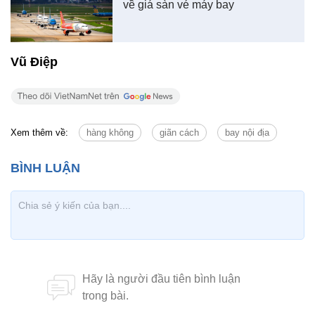
về giá sàn vé máy bay
Vũ Điệp
Xem thêm về:
hàng không
giãn cách
bay nội địa