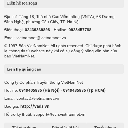
Liên hệ tòa soạn
Địa chỉ: Tầng 18, Toà nhà Cục Viễn thông (VNTA), 68 Dương
Đình Nghệ, phường Cầu Giấy, TP. Hà Nội.
Điện thoại:
02439369898
- Hotline:
0923457788
Email: vietnamnet@vietnamnet.vn
© 1997 Báo VietNamNet. All rights reserved. Chỉ được phát hành
lại thông tin từ website này khi có sự đồng ý bằng văn bản của
báo VietNamNet.
Liên hệ quảng cáo
Công ty Cổ phần Truyền thông VietNamNet
0919405885 (Hà Nội)
0919435885 (Tp.HCM)
Hotline:
-
Email: contact@vietnamnet.vn
http://vads.vn
Báo giá:
Hỗ trợ kỹ thuật: support@tech.vietnamnet.vn
Tải ứng dụng
Độc giả gửi bài
Tuyển dụng