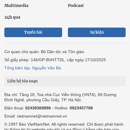
Multimedia
Podcast
24h qua
Tuyến bài
Sự kiện
Cơ quan chủ quản: Bộ Dân tộc và Tôn giáo
Số giấy phép: 146/GP-BVHTTDL, cấp ngày 17/10/2025
Tổng biên tập: Nguyễn Văn Bá
Liên hệ tòa soạn
Địa chỉ: Tầng 18, Toà nhà Cục Viễn thông (VNTA), 68 Dương
Đình Nghệ, phường Cầu Giấy, TP. Hà Nội.
Điện thoại:
02439369898
- Hotline:
0923457788
Email: vietnamnet@vietnamnet.vn
© 1997 Báo VietNamNet. All rights reserved. Chỉ được phát hành
lại thông tin từ website này khi có sự đồng ý bằng văn bản của