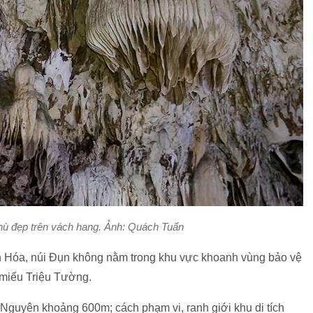
thù đẹp trên vách hang. Ảnh: Quách Tuấn
h Hóa, núi Đụn không nằm trong khu vực khoanh vùng bảo vệ
g miếu Triệu Tường.
Nguyên khoảng 600m; cách phạm vi, ranh giới khu di tích