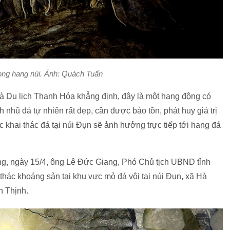
ong hang núi. Ảnh: Quách Tuấn
và Du lịch Thanh Hóa khẳng định, đây là một hang động có
nhũ đá tự nhiên rất đẹp, cần được bảo tồn, phát huy giá trị
c khai thác đá tại núi Đụn sẽ ảnh hưởng trực tiếp tới hang đá
ng, ngày 15/4, ông Lê Đức Giang, Phó Chủ tịch UBND tỉnh
hác khoáng sản tại khu vực mỏ đá vôi tại núi Đụn, xã Hà
n Thịnh.