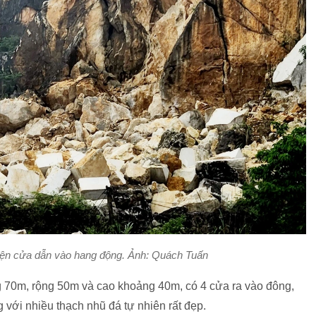
hiện cửa dẫn vào hang động. Ảnh: Quách Tuấn
g 70m, rộng 50m và cao khoảng 40m, có 4 cửa ra vào đông,
 với nhiều thạch nhũ đá tự nhiên rất đẹp.