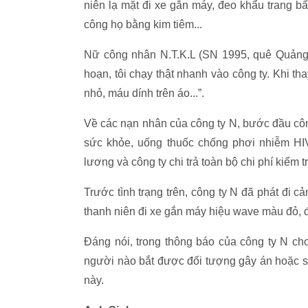
niên lạ mặt đi xe gắn máy, đeo khẩu trang 
công họ bằng kim tiêm...
Nữ công nhân N.T.K.L (SN 1995, quê Quảng N
hoạn, tôi chạy thật nhanh vào công ty. Khi th
nhỏ, máu dính trên áo...”.
Về các nạn nhân của công ty N, bước đầu cô
sức khỏe, uống thuốc chống phơi nhiễm HI
lương và công ty chi trả toàn bộ chi phí kiểm t
Trước tình trạng trên, công ty N đã phát đi
thanh niên đi xe gắn máy hiệu wave màu đỏ, đ
Đáng nói, trong thông báo của công ty N ch
người nào bắt được đối tượng gây án hoặc s
này.