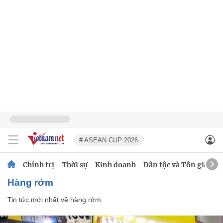
# ASEAN CUP 2026
Chính trị
Thời sự
Kinh doanh
Dân tộc và Tôn giáo
hàng rởm
Tin tức mới nhất về
hàng rởm