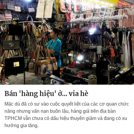
Bán 'hàng hiệu' ở... vỉa hè
Mặc dù đã có sự vào cuộc quyết liệt của các cơ quan chức
năng nhưng vấn nạn buôn lậu, hàng giả trên địa bàn
TPHCM vẫn chưa có dấu hiệu thuyên giảm và đang có xu
hướng gia tăng.