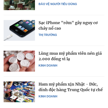
BẢO VỆ NGƯỜI TIÊU DÙNG
Sạc iPhone "rởm" gây nguy cơ
cháy nổ cao
THỊ TRƯỜNG
Lùng mua mỹ phẩm viên nén giá
2.000 đồng vì lạ
KINH DOANH
Ham mỹ phẩm xịn Nhật - Đức,
dính độc hàng Trung Quốc tự chế
KINH DOANH