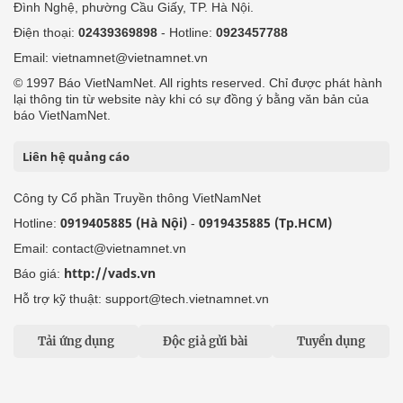
Đình Nghệ, phường Cầu Giấy, TP. Hà Nội.
Điện thoại:
02439369898
- Hotline:
0923457788
Email: vietnamnet@vietnamnet.vn
© 1997 Báo VietNamNet. All rights reserved. Chỉ được phát hành
lại thông tin từ website này khi có sự đồng ý bằng văn bản của
báo VietNamNet.
Liên hệ quảng cáo
Công ty Cổ phần Truyền thông VietNamNet
0919405885 (Hà Nội)
0919435885 (Tp.HCM)
Hotline:
-
Email: contact@vietnamnet.vn
http://vads.vn
Báo giá:
Hỗ trợ kỹ thuật: support@tech.vietnamnet.vn
Tải ứng dụng
Độc giả gửi bài
Tuyển dụng