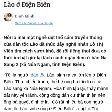
Lào ở Điện Biên
Bình Minh
Xem các bài viết của tác giả
Nỗi lo mai một nghề dệt thổ cẩm truyền thống
của dân tộc Lào đã thúc đẩy nghệ nhân Lò Thị
Viên tìm cách vượt khó, để rồi tiếng thoi đưa có
thời im bặt giờ lại lách cách ngày đêm ở bản Na
Sang 2 (xã Núa Ngam, tỉnh Điện Biên).
“Tôi là người
dân tộc
Lào, sinh ra và lớn lên ở Điện
Biên. Thời chiến tranh, thế hệ ông bà tôi di cư từ
Lào sang xã Núa Ngam. Hòa bình lập lại, thấy mảnh
đất này yên lành, cộng đồng dân cư thân thiện nên
ông bà quyết định ở lại. Có rất nhiều bà con người
dân tộc Lào sinh sống ở Điện Biên” - chị Lò Thị