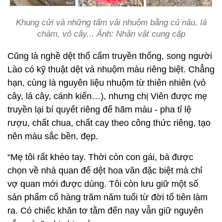
Khung cửi và những tấm vải nhuộm bằng củ nâu, lá
chàm, vỏ cây... Ảnh: Nhân vật cung cấp
Cũng là nghề dệt thổ cẩm truyền thống, song người
Lào có kỹ thuật dệt và nhuộm màu riêng biệt. Chẳng
hạn, cùng là nguyên liệu nhuộm từ thiên nhiên (vỏ
cây, lá cây, cánh kiến…), nhưng chị Viên được mẹ
truyền lại bí quyết riêng để hãm màu - pha tỉ lệ
rượu, chất chua, chất cay theo công thức riêng, tạo
nên màu sắc bền, đẹp.
“Mẹ tôi rất khéo tay. Thời còn con gái, bà được
chọn về nhà quan để dệt hoa văn đặc biệt mà chỉ
vợ quan mới được dùng. Tôi còn lưu giữ một số
sản phẩm cổ hàng trăm năm tuổi từ đời tổ tiên làm
ra. Có chiếc khăn tơ tằm đến nay vẫn giữ nguyên