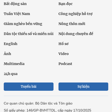
Bất động sản
Bạn đọc
Tuần Việt Nam
Công nghiệp hỗ trợ
Giảm nghèo bền vững
Nông thôn mới
Dân tộc thiểu số và miền núi
Nội dung chuyên đề
English
Hồ sơ
Ảnh
Video
Multimedia
Podcast
24h qua
Tuyến bài
Sự kiện
Cơ quan chủ quản: Bộ Dân tộc và Tôn giáo
Số giấy phép: 146/GP-BVHTTDL, cấp ngày 17/10/2025