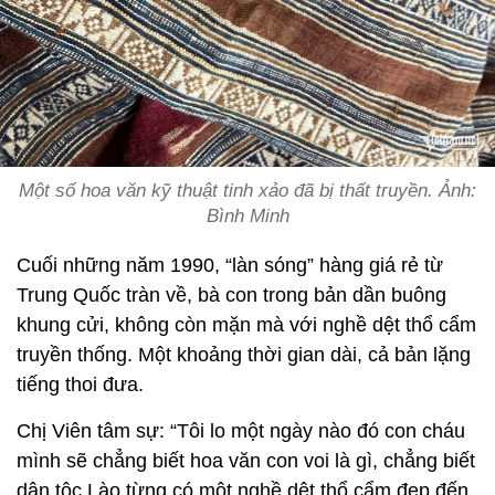
Một số hoa văn kỹ thuật tinh xảo đã bị thất truyền. Ảnh:
Bình Minh
Cuối những năm 1990, “làn sóng” hàng giá rẻ từ
Trung Quốc tràn về, bà con trong bản dần buông
khung cửi, không còn mặn mà với nghề dệt thổ cẩm
truyền thống. Một khoảng thời gian dài, cả bản lặng
tiếng thoi đưa.
Chị Viên tâm sự: “Tôi lo một ngày nào đó con cháu
mình sẽ chẳng biết hoa văn con voi là gì, chẳng biết
dân tộc Lào từng có một nghề dệt thổ cẩm đẹp đến