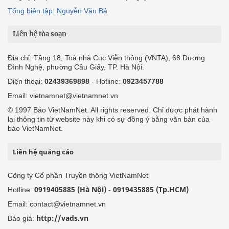
Tổng biên tập: Nguyễn Văn Bá
Liên hệ tòa soạn
Địa chỉ: Tầng 18, Toà nhà Cục Viễn thông (VNTA), 68 Dương
Đình Nghệ, phường Cầu Giấy, TP. Hà Nội.
Điện thoại:
02439369898
- Hotline:
0923457788
Email: vietnamnet@vietnamnet.vn
© 1997 Báo VietNamNet. All rights reserved. Chỉ được phát hành
lại thông tin từ website này khi có sự đồng ý bằng văn bản của
báo VietNamNet.
Liên hệ quảng cáo
Công ty Cổ phần Truyền thông VietNamNet
0919405885 (Hà Nội)
0919435885 (Tp.HCM)
Hotline:
-
Email: contact@vietnamnet.vn
http://vads.vn
Báo giá: