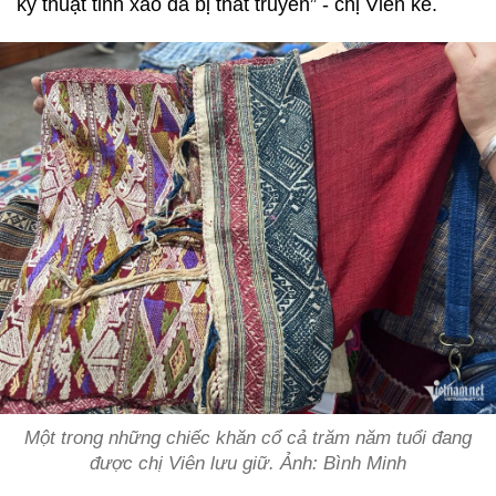
kỹ thuật tinh xảo đã bị thất truyền” - chị Viên kể.
Một trong những chiếc khăn cổ cả trăm năm tuổi đang
được chị Viên lưu giữ. Ảnh: Bình Minh