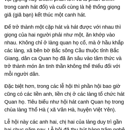
trong canh hát đối) và cuối cùng là hệ thống giọng
giã (giã bạn) kết thúc một canh hát.
Để trở thành một cặp hát và hát được với nhau thì
giọng của hai người phải như một, ăn khớp vào
nhau. Không chỉ ở làng quan họ cổ, mà ở hầu khắp
các làng, xã bên bờ Bắc sông Cầu thuộc tỉnh Bắc
Giang, dân ca Quan họ đã ăn sâu vào tâm thức và
trở thành món ăn tinh thần không thể thiếu đối với
mỗi người dân.
Đặc biệt hơn, trong các lễ hội thì phần hội bao giờ
cũng có các liền anh, liền chị ở các làng tổ chức hát
Quan họ. Tiêu biểu như hội hát canh Quan họ trong
chùa làng Thổ Hà ( xã Vân Hà, huyện Việt Yên).
Lễ hội này các anh hai, chị hai của làng duy trì gần
hai chục năm nay. Lễ hội đã thu hút hàng trăm nghệ