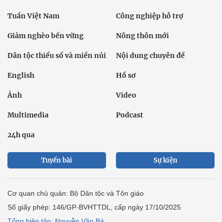
Tuần Việt Nam
Công nghiệp hỗ trợ
Giảm nghèo bền vững
Nông thôn mới
Dân tộc thiểu số và miền núi
Nội dung chuyên đề
English
Hồ sơ
Ảnh
Video
Multimedia
Podcast
24h qua
Tuyến bài
Sự kiện
Cơ quan chủ quản: Bộ Dân tộc và Tôn giáo
Số giấy phép: 146/GP-BVHTTDL, cấp ngày 17/10/2025
Tổng biên tập: Nguyễn Văn Bá