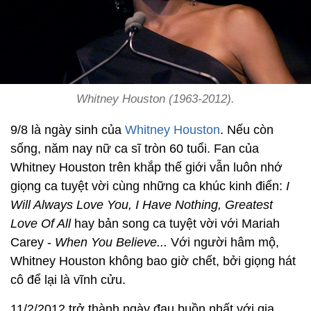
Whitney Houston (1963-2012).
9/8 là ngày sinh của
Whitney Houston
. Nếu còn
sống, năm nay nữ ca sĩ tròn 60 tuổi. Fan của
Whitney Houston trên khắp thế giới vẫn luôn nhớ
giọng ca tuyệt vời cùng những ca khúc kinh điển:
I
Will Always Love You, I Have Nothing, Greatest
Love Of All
hay bản song ca tuyệt vời với Mariah
Carey -
When You Believe...
Với người hâm mộ,
Whitney Houston không bao giờ chết, bởi giọng hát
cô để lại là vĩnh cửu.
11/2/2012 trở thành ngày đau buồn nhất với gia