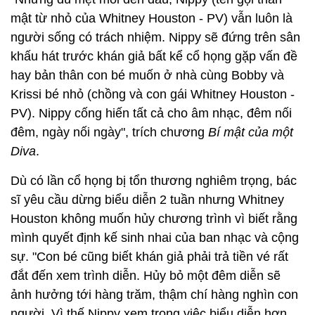
mật từ nhỏ của Whitney Houston - PV) vẫn luôn là
người sống có trách nhiệm. Nippy sẽ đứng trên sân
khấu hát trước khán giả bất kể cổ họng gặp vấn đề
hay bản thân con bé muốn ở nhà cùng Bobby và
Krissi bé nhỏ (chồng và con gái Whitney Houston -
PV). Nippy cống hiến tất cả cho âm nhạc, đêm nối
đêm, ngày nối ngày", trích chương
Bí mật của một
Diva
.
Dù có lần cổ họng bị tổn thương nghiêm trọng, bác
sĩ yêu cầu dừng biểu diễn 2 tuần nhưng Whitney
Houston không muốn hủy chương trình vì biết rằng
mình quyết định kế sinh nhai của ban nhạc và cộng
sự. "Con bé cũng biết khán giả phải trả tiền vé rất
đắt đến xem trình diễn. Hủy bỏ một đêm diễn sẽ
ảnh hưởng tới hàng trăm, thậm chí hàng nghìn con
người. Vì thế Nippy xem trọng việc biểu diễn hơn