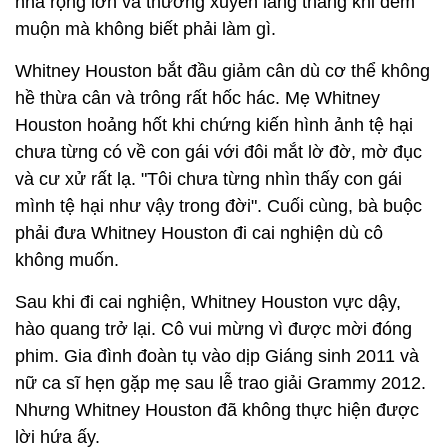
nhà rộng lớn và thường xuyên lang thang khi đêm
muộn mà không biết phải làm gì.
Whitney Houston bắt đầu giảm cân dù cơ thể không
hề thừa cân và trông rất hốc hác. Mẹ Whitney
Houston hoảng hốt khi chứng kiến hình ảnh tệ hại
chưa từng có về con gái với đôi mắt lờ đờ, mờ đục
và cư xử rất lạ. "Tôi chưa từng nhìn thấy con gái
mình tệ hại như vậy trong đời". Cuối cùng, bà buộc
phải đưa Whitney Houston đi cai nghiện dù cô
không muốn.
Sau khi đi cai nghiện, Whitney Houston vực dậy,
hào quang trở lại. Cô vui mừng vì được mời đóng
phim. Gia đình đoàn tụ vào dịp Giáng sinh 2011 và
nữ ca sĩ hẹn gặp mẹ sau lễ trao giải Grammy 2012.
Nhưng Whitney Houston đã không thực hiện được
lời hứa ấy.