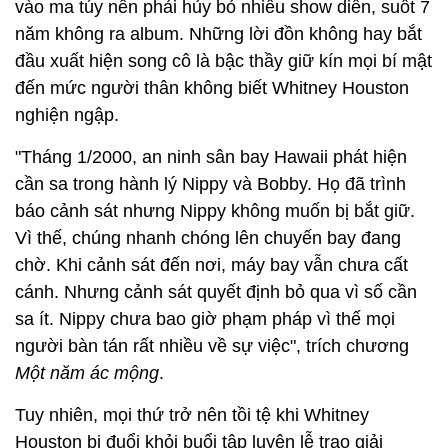
vào ma túy nên phải hủy bỏ nhiều show diễn, suốt 7
năm không ra album. Những lời đồn không hay bắt
đầu xuất hiện song cô là bậc thầy giữ kín mọi bí mật
đến mức người thân không biết Whitney Houston
nghiện ngập.
"Tháng 1/2000, an ninh sân bay Hawaii phát hiện
cần sa trong hành lý Nippy và Bobby. Họ đã trình
báo cảnh sát nhưng Nippy không muốn bị bắt giữ.
Vì thế, chúng nhanh chóng lên chuyến bay đang
chờ. Khi cảnh sát đến nơi, máy bay vẫn chưa cất
cánh. Nhưng cảnh sát quyết định bỏ qua vì số cần
sa ít. Nippy chưa bao giờ phạm pháp vì thế mọi
người bàn tán rất nhiều về sự việc", trích chương
Một năm ác mộng
.
Tuy nhiên, mọi thứ trở nên tồi tệ khi Whitney
Houston bị đuổi khỏi buổi tập luyện lễ trao giải