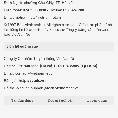
Đình Nghệ, phường Cầu Giấy, TP. Hà Nội.
Điện thoại:
02439369898
- Hotline:
0923457788
Email: vietnamnet@vietnamnet.vn
© 1997 Báo VietNamNet. All rights reserved. Chỉ được phát hành
lại thông tin từ website này khi có sự đồng ý bằng văn bản của
báo VietNamNet.
Liên hệ quảng cáo
Công ty Cổ phần Truyền thông VietNamNet
0919405885 (Hà Nội)
0919435885 (Tp.HCM)
Hotline:
-
Email: contact@vietnamnet.vn
http://vads.vn
Báo giá:
Hỗ trợ kỹ thuật: support@tech.vietnamnet.vn
Tải ứng dụng
Độc giả gửi bài
Tuyển dụng