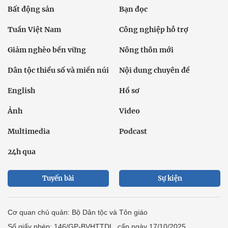
Bất động sản
Bạn đọc
Tuần Việt Nam
Công nghiệp hỗ trợ
Giảm nghèo bền vững
Nông thôn mới
Dân tộc thiểu số và miền núi
Nội dung chuyên đề
English
Hồ sơ
Ảnh
Video
Multimedia
Podcast
24h qua
Tuyến bài
Sự kiện
Cơ quan chủ quản: Bộ Dân tộc và Tôn giáo
Số giấy phép: 146/GP-BVHTTDL, cấp ngày 17/10/2025