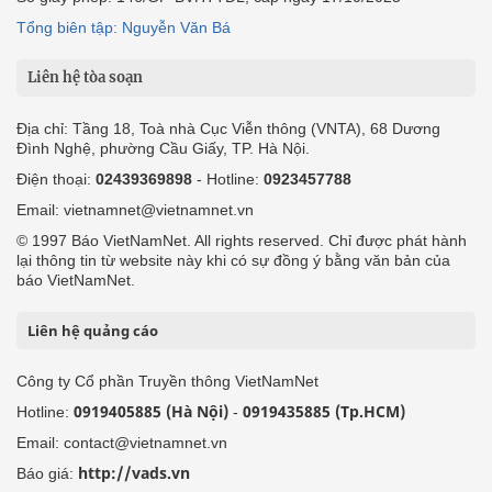
Tổng biên tập: Nguyễn Văn Bá
Liên hệ tòa soạn
Địa chỉ: Tầng 18, Toà nhà Cục Viễn thông (VNTA), 68 Dương
Đình Nghệ, phường Cầu Giấy, TP. Hà Nội.
Điện thoại:
02439369898
- Hotline:
0923457788
Email: vietnamnet@vietnamnet.vn
© 1997 Báo VietNamNet. All rights reserved. Chỉ được phát hành
lại thông tin từ website này khi có sự đồng ý bằng văn bản của
báo VietNamNet.
Liên hệ quảng cáo
Công ty Cổ phần Truyền thông VietNamNet
0919405885 (Hà Nội)
0919435885 (Tp.HCM)
Hotline:
-
Email: contact@vietnamnet.vn
http://vads.vn
Báo giá: